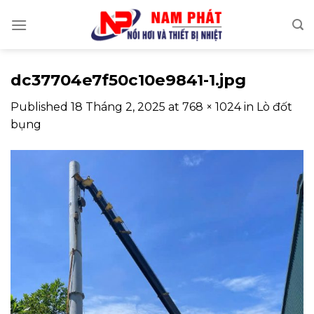
Skip
to
content
dc37704e7f50c10e9841-1.jpg
Published
18 Tháng 2, 2025
at
768 × 1024
in
Lò đốt
bụng