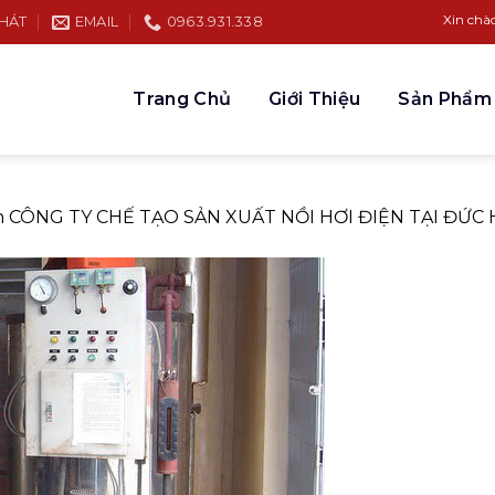
Xin chào qu
PHÁT
EMAIL
0963.931.338
Trang Chủ
Giới Thiệu
Sản Phẩm
n
CÔNG TY CHẾ TẠO SẢN XUẤT NỒI HƠI ĐIỆN TẠI ĐỨC