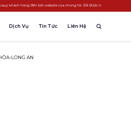
ý khách hàng đến bới website của chúng tôi. Để được tư vấn LH:
0963.931.3
Dịch Vụ
Tin Tức
Liên Hệ
 HÒA-LONG AN