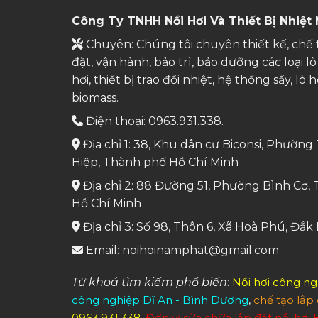
Công Ty TNHH Nồi Hơi Và Thiết Bị Nhiệt
Chuyên: Chúng tôi chuyên thiết kế, chế t
đặt, vận hành, bảo trì, bảo dưỡng các loại lò 
hơi, thiết bị trao đổi nhiệt, hệ thống sấy, lò h
biomass.
Điện thoại: 0963.931.338.
Địa chỉ 1: 38, Khu dân cư Biconsi, Phườn
Hiệp, Thành phố Hồ Chí Minh
Địa chỉ 2: 88 Đường 51, Phường Bình Cơ,
Hồ Chí Minh
Địa chỉ 3: Số 98, Thôn 6, Xã Hoà Phú, Đắk
Email: noihoinamphat@gmail.com
Từ khoá tìm kiếm phổ biến
:
Nồi hơi công ng
công nghiệp Dĩ An - Bình Dương
,
chế tạo lắp
0963.931.338
,
Đơn vị sửa chữa lắp đặt nồi hơi