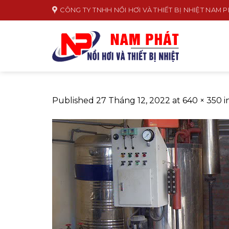
Skip
CÔNG TY TNHH NỒI HƠI VÀ THIẾT BỊ NHIỆT NAM 
to
content
Published
27 Tháng 12, 2022
at
640 × 350
i