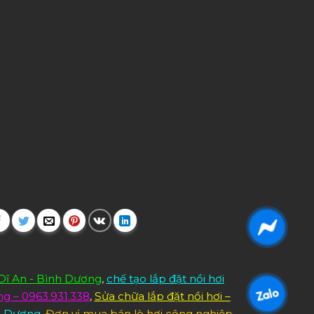
 Dĩ An - Bình Dương
,
chế tạo lắp đặt nồi hơi
ng – 0963.931.338
,
Sửa chữa lắp đặt nồi hơi –
nh Dương
,
Đơn vị mua bán lò hơi công nghiệp