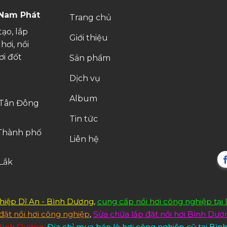
 Nam Phát
Trang chủ
ạo, lắp
Giới thiệu
hơi, nồi
ơi đốt
Sản phẩm
Dịch vụ
Album
g Tân Đông
Tin tức
 Thành phố
Liên hệ
 Lắk
hiệp Dĩ An - Bình Dương
,
cung cấp nồi hơi công nghiệp tại
 đặt nồi hơi công nghiệp
,
Sửa chữa lắp đặt nồi hơi Bình Dươ
 Bình Dương
,
Địa chỉ mua bán lò hơi công nghiệp cũ tại Bì