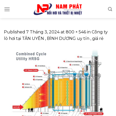
Skip
to
content
Published
7 Tháng 3, 2024
at
800 × 546
in
Công ty
lò hơi tại TÂN UYÊN , BÌNH DƯƠNG uy tín , giá rẻ