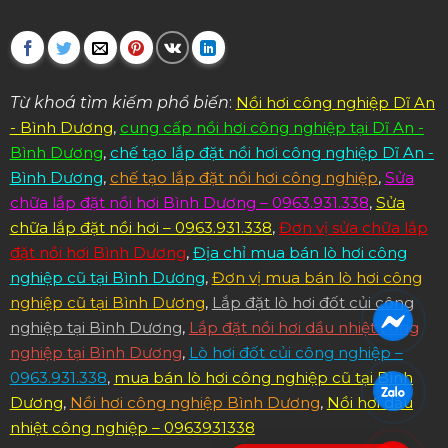
Từ khoá tìm kiếm phổ biến
:
Nồi hơi công nghiệp Dĩ An
- Bình Dương
,
cung cấp nồi hơi công nghiệp tại Dĩ An -
Bình Dương
,
chế tạo lắp đặt nồi hơi công nghiệp Dĩ An -
Bình Dương
,
chế tạo lắp đặt nồi hơi công nghiệp
,
Sửa
chữa lắp đặt nồi hơi Bình Dương – 0963.931.338
,
Sửa
chữa lắp đặt nồi hơi – 0963.931.338
,
Đơn vị sửa chữa lắp
đặt nồi hơi Bình Dương
,
Địa chỉ mua bán lò hơi công
nghiệp cũ tại Bình Dương
,
Đơn vị mua bán lò hơi công
nghiệp cũ tại Bình Dương
,
Lắp đặt lò hơi đốt củi công
nghiệp tại Bình Dương
,
Lắp đặt nồi hơi dầu nhiệt công
nghiệp tại Bình Dương
,
Lò hơi đốt củi công nghiệp –
0963.931.338
,
mua bán lò hơi công nghiệp cũ tại Bình
Dương
,
Nồi hơi công nghiệp Bình Dương
,
Nồi hơi dầu
nhiệt công nghiệp – 0963931338