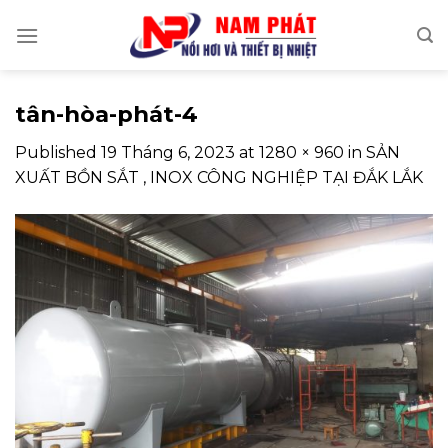
Skip
to
content
tân-hòa-phát-4
Published
19 Tháng 6, 2023
at
1280 × 960
in
SẢN
XUẤT BỒN SẮT , INOX CÔNG NGHIỆP TẠI ĐẮK LẮK