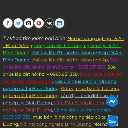
Từ khoá tìm kiếm phổ biến
:
Nồi hơi công nghiệp Dĩ An
- Bình Dương
,
cung cấp nồi hơi công nghiệp tại Dĩ An -
Bình Dương
,
chế tạo lắp đặt nồi hơi công nghiệp Dĩ An -
Bình Dương
,
chế tạo lắp đặt nồi hơi công nghiệp
,
Sửa
chữa lắp đặt nồi hơi Bình Dương – 0963.931.338
,
Sửa
chữa lắp đặt nồi hơi – 0963.931.338
,
Đơn vị sửa chữa lắp
đặt nồi hơi Bình Dương
,
Địa chỉ mua bán lò hơi công
nghiệp cũ tại Bình Dương
,
Đơn vị mua bán lò hơi công
nghiệp cũ tại Bình Dương
,
Lắp đặt lò hơi đốt củi công
nghiệp tại Bình Dương
,
Lắp đặt nồi hơi dầu nhiệt công
nghiệp tại Bình Dương
,
Lò hơi đốt củi công nghiệp –
0963.931.338
,
mua bán lò hơi công nghiệp cũ tại Bình
Dương
,
Nồi hơi công nghiệp Bình Dương
,
Nồi hơi dầu