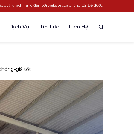
ch hàng đến bới website của chúng tôi. Để được tư vấn LH:
0963.931.338
Dịch Vụ
Tin Tức
Liên Hệ
chóng-giá tốt