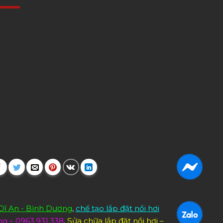
 Dĩ An - Bình Dương
,
chế tạo lắp đặt nồi hơi
ng – 0963.931.338
,
Sửa chữa lắp đặt nồi hơi –