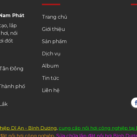
 Nam Phát
Trang chủ
ạo, lắp
Giới thiệu
hơi, nồi
ơi đốt
Sản phẩm
Dịch vụ
Album
g Tân Đông
Tin tức
 Thành phố
Liên hệ
 Lắk
hiệp Dĩ An - Bình Dương
,
cung cấp nồi hơi công nghiệp tại
 đặt nồi hơi công nghiệp
,
Sửa chữa lắp đặt nồi hơi Bình Dươ