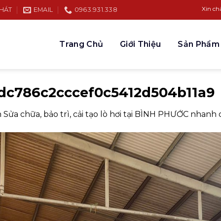
Xin chào quý khá
PHÁT
EMAIL
0963.931.338
Trang Chủ
Giới Thiệu
Sản Phẩm
dc786c2cccef0c5412d504b11a9
n
Sửa chữa, bảo trì, cải tạo lò hơi tại BÌNH PHƯỚC nhanh 