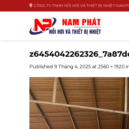
Skip
CÔNG TY TNHH NỒI HƠI VÀ THIẾT BỊ NHIỆT NAM 
to
content
z6454042262326_7a87d
Published
9 Tháng 4, 2025
at
2560 × 1920
i