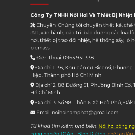
Công Ty TNHH Nồi Hơi Và Thiết Bị Nhiệt
Chuyên: Chúng tôi chuyên thiết kế, chế t
đặt, vận hành, bảo trì, bảo dưỡng các loại lò 
hơi, thiết bị trao đổi nhiệt, hệ thống sấy, lò h
biomass.
Điện thoại: 0963.931.338.
Địa chỉ 1: 38, Khu dân cư Biconsi, Phườn
Hiệp, Thành phố Hồ Chí Minh
Địa chỉ 2: 88 Đường 51, Phường Bình Cơ,
Hồ Chí Minh
Địa chỉ 3: Số 98, Thôn 6, Xã Hoà Phú, Đắk
Email: noihoinamphat@gmail.com
Từ khoá tìm kiếm phổ biến
:
Nồi hơi công ng
công nghiệp Dĩ An - Bình Dương
,
chế tạo lắp