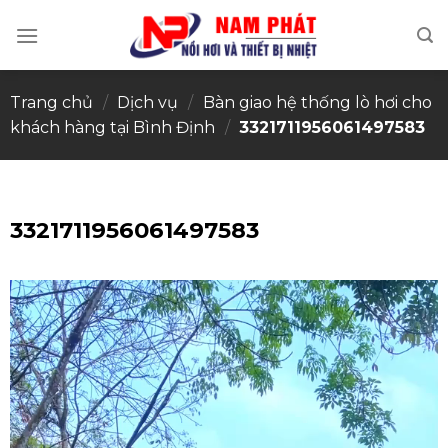
Skip
to
content
Trang chủ
/
Dịch vụ
/
Bàn giao hệ thống lò hơi cho
khách hàng tại Bình Định
/
3321711956061497583
3321711956061497583
Trình
chơi
Video