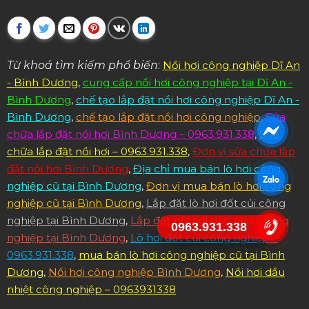
Từ khoá tìm kiếm phổ biến
:
Nồi hơi công nghiệp Dĩ An
- Bình Dương
,
cung cấp nồi hơi công nghiệp tại Dĩ An -
Bình Dương
,
chế tạo lắp đặt nồi hơi công nghiệp Dĩ An -
Bình Dương
,
chế tạo lắp đặt nồi hơi công nghiệp
,
Sửa
chữa lắp đặt nồi hơi Bình Dương – 0963.931.338
,
Sửa
chữa lắp đặt nồi hơi – 0963.931.338
,
Đơn vị sửa chữa lắp
đặt nồi hơi Bình Dương
,
Địa chỉ mua bán lò hơi công
nghiệp cũ tại Bình Dương
,
Đơn vị mua bán lò hơi công
nghiệp cũ tại Bình Dương
,
Lắp đặt lò hơi đốt củi công
nghiệp tại Bình Dương
,
Lắp đặt nồi hơi dầu nhiệt công
0963.931.338
nghiệp tại Bình Dương
,
Lò hơi đốt củi công nghiệp –
0963.931.338
,
mua bán lò hơi công nghiệp cũ tại Bình
Dương
,
Nồi hơi công nghiệp Bình Dương
,
Nồi hơi dầu
nhiệt công nghiệp – 0963931338