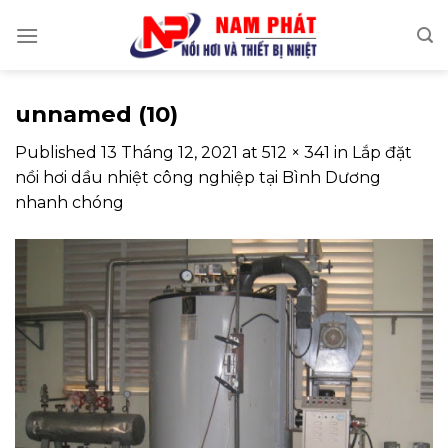
Skip
to
content
unnamed (10)
Published
13 Tháng 12, 2021
at
512 × 341
in
Lắp đặt
nồi hơi dầu nhiệt công nghiệp tại Bình Dương
nhanh chóng