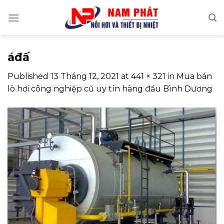
Skip
to
content
áđấ
Published
13 Tháng 12, 2021
at
441 × 321
in
Mua bán
lò hơi công nghiệp cũ uy tín hàng đầu Bình Dương