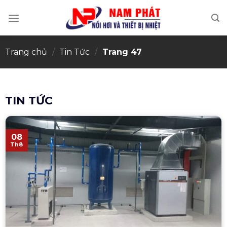
Skip
to
content
Trang chủ
/
Tin Tức
/
Trang 47
TIN TỨC
08
Th8