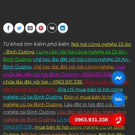
Từ khoá tìm kiếm phổ biến
:
Nồi hơi công nghiệp Dĩ An
- Bình Dương
,
cung cấp nồi hơi công nghiệp tại Dĩ An -
Bình Dương
,
chế tạo lắp đặt nồi hơi công nghiệp Dĩ An -
Bình Dương
,
chế tạo lắp đặt nồi hơi công nghiệp
,
Sửa
chữa lắp đặt nồi hơi Bình Dương – 0963.931.338
,
Sửa
chữa lắp đặt nồi hơi – 0963.931.338
,
Đơn vị sửa chữa lắp
đặt nồi hơi Bình Dương
,
Địa chỉ mua bán lò hơi công
nghiệp cũ tại Bình Dương
,
Đơn vị mua bán lò hơi công
nghiệp cũ tại Bình Dương
,
Lắp đặt lò hơi đốt củi công
nghiệp tại Bình Dương
,
Lắp đặt nồi hơi dầu nhiệt công
0963.931.338
nghiệp tại Bình Dương
,
Lò hơi đốt củi công nghiệp –
0963.931.338
,
mua bán lò hơi công nghiệp cũ tại Bình
Dương
,
Nồi hơi công nghiệp Bình Dương
,
Nồi hơi dầu