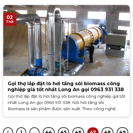
02
Th8
Gọi thợ lắp đặt lò hơi tầng sôi biomass công
nghiệp giá tốt nhất Long An gọi 0963 931 338
Gọi thợ lắp đặt lò hơi tầng sôi biomass công nghiệp giá tốt
nhất Long An gọi 0963 931 338. Nồi hơi tầng sôi
Biomass là sản phẩm được sản xuất. Theo công nghệ
tầng sôi đã và đang được ứng [...]
1
…
44
45
46
47
48
49