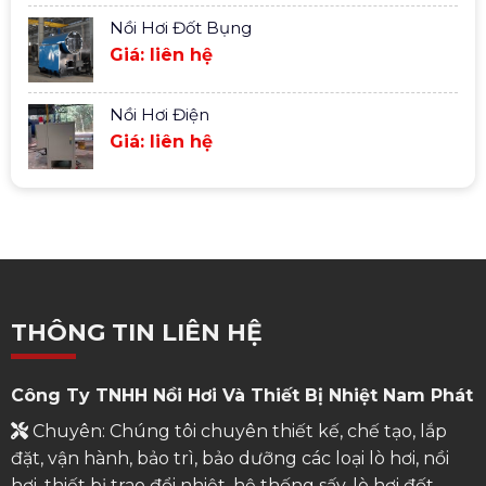
Nồi Hơi Đốt Bụng
Giá: liên hệ
Nồi Hơi Điện
Giá: liên hệ
THÔNG TIN LIÊN HỆ
Công Ty TNHH Nồi Hơi Và Thiết Bị Nhiệt Nam Phát
Chuyên: Chúng tôi chuyên thiết kế, chế tạo, lắp
đặt, vận hành, bảo trì, bảo dưỡng các loại lò hơi, nồi
hơi, thiết bị trao đổi nhiệt, hệ thống sấy, lò hơi đốt