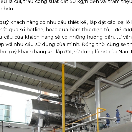
iệu là củi, trấu công suất đạt 50 kg/h đến vài trăm tri
n hơn.
quý khách hàng có nhu cầu thiết kế , lắp đặt các loại lò 
át qua số hotline, hoặc qua hòm thư điện tử,… để được
u cầu của khách hàng sẽ có những hướng dẫn, tư vấn c
p với nhu cầu sử dụng của mình. Đồng thời cũng sẽ th
ho quý khách hàng khi lắp đặt, sử dụng lò hơi của Nam