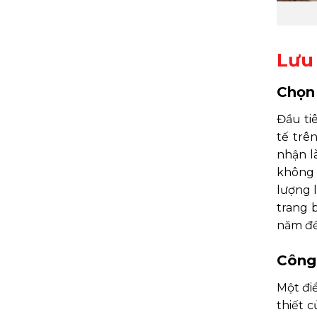
Lưu 
Chọn
Đầu tiê
tế trê
nhận l
không 
lượng 
trang 
năm để
Công 
Một đi
thiết 