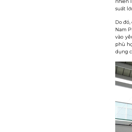
nhiên l
suất lớ
Do đó, 
Nam Ph
vào yê
phù hợ
dụng c