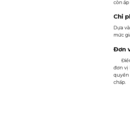
còn áp 
Chi p
Dựa vào
mức gi
Đơn v
Điều c
đơn vị
quyền 
chấp.