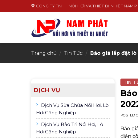
Skip
CÔNG TY TNHH NỒI HƠI VÀ THIẾT BỊ NHIỆT NAM 
to
content
Trang chủ
/
Tin Tức
/
Báo giá lắp đặt l
TIN T
DỊCH VỤ
Báo
202
Dịch Vụ Sửa Chữa Nồi Hơi, Lò
Hơi Công Nghiệp
POSTED 
Dịch Vụ Bảo Trì Nồi Hơi, Lò
Báo gi
Hơi Công Nghiệp
điện c