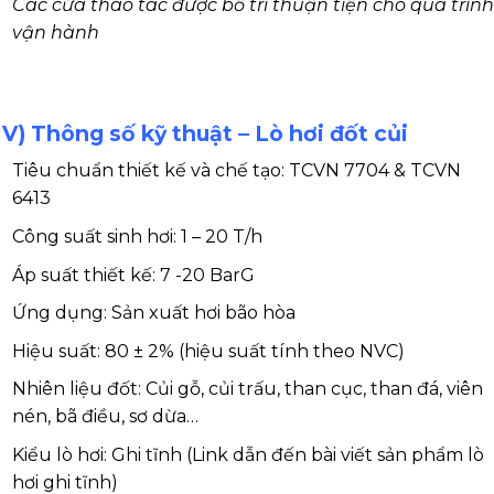
Các cửa thao tác được bố trí thuận tiện cho quá trình
vận hành
IV) Thông số kỹ thuật – Lò hơi đốt củi
Tiêu chuẩn thiết kế và chế tạo: TCVN 7704 & TCVN
6413
Công suất sinh hơi: 1 – 20 T/h
Áp suất thiết kế: 7 -20 BarG
Ứng dụng: Sản xuất hơi bão hòa
Hiệu suất: 80 ± 2% (hiệu suất tính theo NVC)
Nhiên liệu đốt: Củi gỗ, củi trấu, than cục, than đá, viên
nén, bã điều, sơ dừa…
Kiểu lò hơi: Ghi tĩnh (Link dẫn đến bài viết sản phẩm lò
hơi ghi tĩnh)