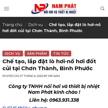
Skip
to
content
Trang chủ
/
Dịch vụ
/
Chế tạo, lắp đặt lò hơi-nồ
hơi đốt củi tại Chơn Thành, Bình Phước
DỊCH VỤ
SẢN PHẨM
TIN TỨC
,
,
Chế tạo, lắp đặt lò hơi-nồ hơi đốt
củi tại Chơn Thành, Bình Phước
POSTED ON
27 THÁNG 6, 2025
BY
MR NAM
Công ty TNHH nồi hơi và thiết bị nhiệt
Nam Phát kính chào !
Liên hệ: 0963.931.338