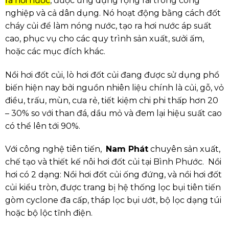
ra hơi nước
, được ứng dụng rộng rãi trong công
nghiệp và cả dân dụng.
Nó hoạt động bằng cách đốt
cháy củi để làm nóng nước, tạo ra hơi nước áp suất
cao, phục vụ cho các quy trình sản xuất, sưởi ấm,
hoặc các mục đích khác.
Nồi hơi đốt củi, lò hơi đốt củi đang được sử dụng phổ
biến hiện nay bởi nguồn nhiên liệu chính là củi, gỗ, vỏ
điều, trấu, mùn, cưa rẻ, tiết kiệm chi phi thấp hơn 20
– 30% so với than đá, dầu mỏ và đem lại hiệu suất cao
có thể lên tới 90%.
Với công nghệ tiên tiến,
Nam Phát
chuyên sản xuất,
chế tạo và thiết kế nôi hơi đốt củi tại Bình Phước. Nồi
hơi có 2 dạng: Nồi hơi đốt củi ống đứng, và nồi hơi đốt
củi kiểu tròn, được trang bị hệ thống lọc bụi tiên tiến
gòm cyclone đa cấp, tháp lọc bụi ướt, bộ lọc dạng túi
hoặc bộ lộc tĩnh điện.