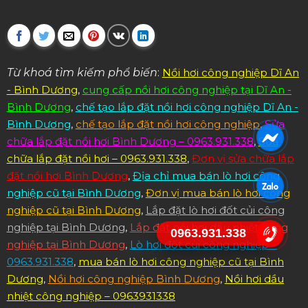
Từ khoá tìm kiếm phổ biến
:
Nồi hơi công nghiệp Dĩ An
- Bình Dương
,
cung cấp nồi hơi công nghiệp tại Dĩ An -
Bình Dương
,
chế tạo lắp đặt nồi hơi công nghiệp Dĩ An -
Bình Dương
,
chế tạo lắp đặt nồi hơi công nghiệp
,
Sửa
chữa lắp đặt nồi hơi Bình Dương – 0963.931.338
,
Sửa
chữa lắp đặt nồi hơi – 0963.931.338
,
Đơn vị sửa chữa lắp
đặt nồi hơi Bình Dương
,
Địa chỉ mua bán lò hơi công
nghiệp cũ tại Bình Dương
,
Đơn vị mua bán lò hơi công
nghiệp cũ tại Bình Dương
,
Lắp đặt lò hơi đốt củi công
nghiệp tại Bình Dương
,
Lắp đặt nồi hơi dầu nhiệt công
0963.931.338
nghiệp tại Bình Dương
,
Lò hơi đốt củi công nghiệp –
0963.931.338
,
mua bán lò hơi công nghiệp cũ tại Bình
Dương
,
Nồi hơi công nghiệp Bình Dương
,
Nồi hơi dầu
nhiệt công nghiệp – 0963931338