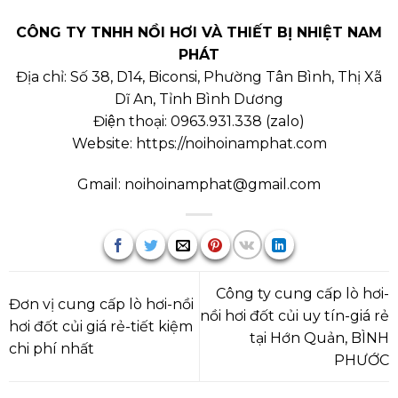
CÔNG TY TNHH NỒI HƠI VÀ THIẾT BỊ NHIỆT NAM
PHÁT
Địa chỉ: Số 38, D14, Biconsi, Phường Tân Bình, Thị Xã
Dĩ An, Tỉnh Bình Dương
Điện thoại:
0963.931.338
(
zalo
)
Website:
https://noihoinamphat.com
Gmail:
noihoinamphat@gmail.com
Công ty cung cấp lò hơi-
Đơn vị cung cấp lò hơi-nồi
nồi hơi đốt củi uy tín-giá rẻ
hơi đốt củi giá rẻ-tiết kiệm
tại Hớn Quản, BÌNH
chi phí nhất
PHƯỚC