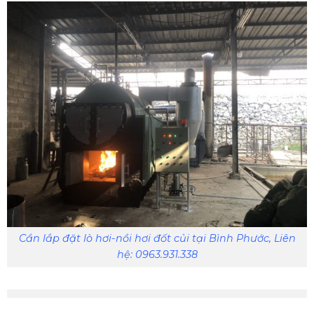
Cần lắp đặt lò hơi-nồi hơi đốt củi tại Bình Phước, Liên
hệ: 0963.931.338