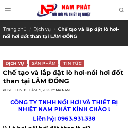
Skip
to
content
Trang chủ
/
Dịch vụ
/
Chế tạo và lắp đặt lò hơi-
nồi hơi đốt than tại LÂM ĐỒNG
DỊCH VỤ
SẢN PHẨM
TIN TỨC
,
,
Chế tạo và lắp đặt lò hơi-nồi hơi đốt
than tại LÂM ĐỒNG
POSTED ON
18 THÁNG 9, 2025
BY
MR NAM
CÔNG TY TNHH NỒI HƠI VÀ THIẾT BỊ
NHIỆT NAM PHÁT KÍNH CHÀO !
Liên hệ: 0963.931.338