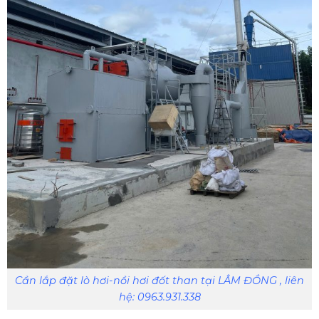
Cần lắp đặt lò hơi-nồi hơi đốt than tại LÂM ĐỒNG , liên
hệ: 0963.931.338