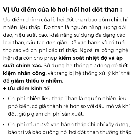
V) Ưu điểm của lò hơi-nồi hơi đốt than :
Ưu điểm chính của lò hơi đốt than bao gồm chi phí
nhiên liệu thấp . Do than là nguồn năng lượng dồi
dào, hiệu suất cao. Khả năng sử dụng đa dạng các
loại than, cấu tạo đơn giản. Dễ vận hành và có tuổi
thọ cao với chi phí bảo trì thấp. Ngoài ra, công nghệ
hiện đại còn cho phép
kiểm soát nhiệt độ và áp
suất chính xác.
Sử dụng hệ thống tự động để
tiết
kiệm nhân công
, và trang bị hệ thống xử lý khí thải
để
giảm thiểu ô nhiễm
.
+ Ưu điểm kinh tế
Chi phí nhiên liệu thấp:
Than là nguồn nhiên liệu
phổ biến, có giá thành rẻ hơn so với dầu mỏ và khí
đốt, giúp giảm chi phí sản xuất.
Chi phí đầu tư và vận hành thấp:
Chi phí xây dựng,
bảo trì và bảo dưỡng nồi hơi đốt than thường thấp