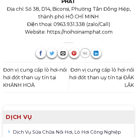
PHÁT
Địa chỉ: Số 38, D14, Biconsi, Phường Tân Đông Hiệp,
thành phố HỒ CHÍ MINH
Điện thoại:
0963.931.338
(
zalo/Call
)
Website:
https://noihoinamphat.com
Đơn vị cung cấp lò hơi-nồi
Đơn vị cung cấp lò hơi-nồi
hơi đốt than uy tín tại
hơi đốt than uy tín tại ĐẮK
KHÁNH HOÀ
LẮK
DỊCH VỤ
Dịch Vụ Sửa Chữa Nồi Hơi, Lò Hơi Công Nghiệp