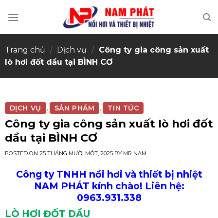
Skip
to
content
Trang chủ
/
Dịch vụ
/
Công ty gia công sản xuất
lò hơi đốt dầu tại BÌNH CƠ
DỊCH VỤ
SẢN PHẨM
TIN TỨC
,
,
Công ty gia công sản xuất lò hơi đốt
dầu tại BÌNH CƠ
POSTED ON
25 THÁNG MƯỜI MỘT, 2025
BY
MR NAM
Công ty TNHH nồi hơi và thiết bị nhiệt
NAM PHÁT kính chào! Liên hệ:
0963.931.338
LÒ HƠI ĐỐT DẦU