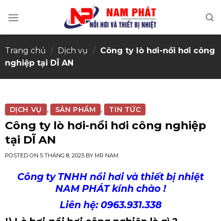
Skip
to
content
Trang chủ
/
Dịch vụ
/
Công ty lò hơi-nồi hơi công
nghiệp tại DĨ AN
DỊCH VỤ
SẢN PHẨM
TIN TỨC
,
,
Công ty lò hơi-nồi hơi công nghiệp
tại DĨ AN
POSTED ON
5 THÁNG 8, 2025
BY
MR NAM
Công ty TNHH nồi hơi và thiết bị nhiệt
NAM PHÁT kính chào !
Liên hệ: 0963.931.338