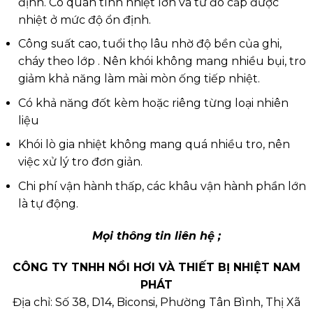
định. Có quán tính nhiệt lớn và từ đó cấp được
nhiệt ở mức độ ổn định.
Công suất cao, tuổi thọ lâu nhờ độ bền của ghi,
cháy theo lớp . Nên khói không mang nhiều bụi, tro
giảm khả năng làm mài mòn ống tiếp nhiệt.
Có khả năng đốt kèm hoặc riêng từng loại nhiên
liệu
Khói lò gia nhiệt không mang quá nhiều tro, nên
việc xử lý tro đơn giản.
Chi phí vận hành thấp, các khâu vận hành phần lớn
là tự động.
Mọi thông tin liên hệ ;
CÔNG TY TNHH NỒI HƠI VÀ THIẾT BỊ NHIỆT NAM
PHÁT
Địa chỉ: Số 38, D14, Biconsi, Phường Tân Bình, Thị Xã