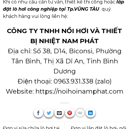
Khi có nhu cầu cần tư vấn, thiết kế thi công hoặc
lắp
đặt lò hơi công nghiệp tại Tp.VŨNG TÀU
quý
khách hàng vui lòng liên hệ:
CÔNG TY TNHH NỒI HƠI VÀ THIẾT
BỊ NHIỆT NAM PHÁT
Địa chỉ: Số 38, D14, Biconsi, Phường
Tân Bình, Thị Xã Dĩ An, Tỉnh Bình
Dương
Điện thoại:
0963.931.338
(
zalo
)
Website:
https://noihoinamphat.com
Đơn vị sửa chữa lò hơi tại
Đơn vị lắp đặt lò hơi- nồi