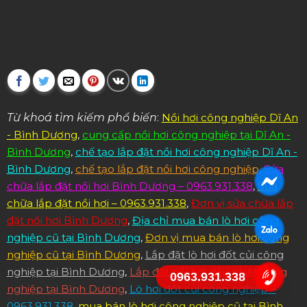
Từ khoá tìm kiếm phổ biến
:
Nồi hơi công nghiệp Dĩ An
- Bình Dương
,
cung cấp nồi hơi công nghiệp tại Dĩ An -
Bình Dương
,
chế tạo lắp đặt nồi hơi công nghiệp Dĩ An -
Bình Dương
,
chế tạo lắp đặt nồi hơi công nghiệp
,
Sửa
chữa lắp đặt nồi hơi Bình Dương – 0963.931.338
,
Sửa
chữa lắp đặt nồi hơi – 0963.931.338
,
Đơn vị sửa chữa lắp
đặt nồi hơi Bình Dương
,
Địa chỉ mua bán lò hơi công
nghiệp cũ tại Bình Dương
,
Đơn vị mua bán lò hơi công
nghiệp cũ tại Bình Dương
,
Lắp đặt lò hơi đốt củi công
nghiệp tại Bình Dương
,
Lắp đặt nồi hơi dầu nhiệt công
0963.931.338
nghiệp tại Bình Dương
,
Lò hơi đốt củi công nghiệp –
0963.931.338
,
mua bán lò hơi công nghiệp cũ tại Bình