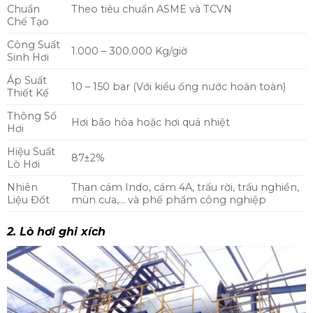
Chuẩn
Theo tiêu chuẩn ASME và TCVN
Chế Tạo
Công Suất
1.000 – 300.000 Kg/giờ
Sinh Hơi
Áp Suất
10 – 150 bar (Với kiểu ống nước hoàn toàn)
Thiết Kế
Thông Số
Hơi bão hòa hoặc hơi quá nhiệt
Hơi
Hiệu Suất
87±2%
Lò Hơi
Nhiên
Than cám Indo, cám 4A, trấu rời, trấu nghiền,
Liệu Đốt
mùn cưa,… và phế phẩm công nghiệp
2. Lò hơi ghi xích