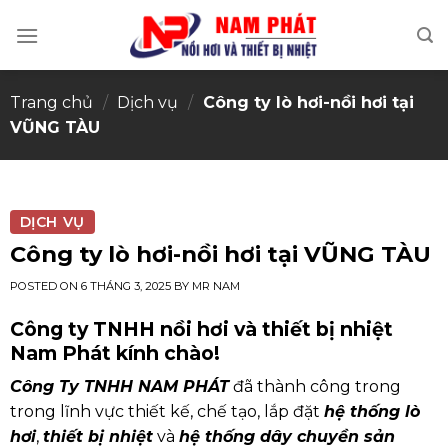
Skip
to
content
Trang chủ
/
Dịch vụ
/
Công ty lò hơi-nồi hơi tại
VŨNG TÀU
DỊCH VỤ
Công ty lò hơi-nồi hơi tại VŨNG TÀU
POSTED ON
6 THÁNG 3, 2025
BY
MR NAM
Công ty TNHH nồi hơi và thiết bị nhiệt
Nam Phát kính chào!
Công Ty TNHH NAM PHÁT
đã thành công trong
trong lĩnh vực thiết kế, chế tạo, lắp đặt
hệ thống lò
hơi
,
thiết bị nhiệt
và
hệ thống dây chuyền sản