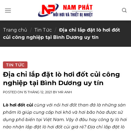
Skip
to
content
Trang chủ
/
Tin Tức
/
Địa chỉ lắp đặt lò hơi đốt
củi công nghiệp tại Bình Dương uy tín
TIN TỨC
Địa chỉ lắp đặt lò hơi đốt củi công
nghiệp tại Bình Dương uy tín
POSTED ON
15 THÁNG 12, 2021
BY
MR ANH
Lò hơi đốt củi
cùng với nồi hơi đốt than đá là những sản
phẩm lò giúp cung cấp hơi khô và hơi bão hòa được sử
dụng phổ biến tại Việt Nam. Vậy ở đâu hay công ty lò hơi
nào nhận lắp đặt lò hơi đốt củi giá rẻ? Địa chỉ lắp đặt lò