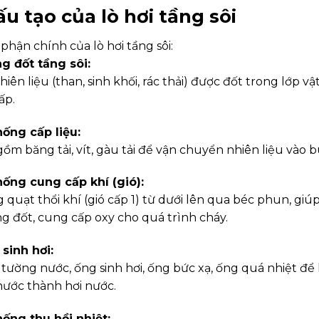
Cấu tạo của lò hơi tầng sôi
phận chính của lò hơi tầng sôi:
g đốt tầng sôi:
hiên liệu (than, sinh khối, rác thải) được đốt trong lớp vật 
ấp.
hống cấp liệu:
ồm băng tải, vít, gàu tải để vận chuyển nhiên liệu vào 
hống cung cấp khí (gió):
quạt thổi khí (gió cấp 1) từ dưới lên qua béc phun, giúp 
g đốt, cung cấp oxy cho quá trình cháy.
sinh hơi:
tường nước, ống sinh hơi, ống bức xạ, ống quá nhiệt để
nước thành hơi nước.
hống thu hồi nhiệt: