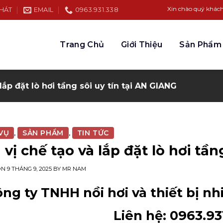
Xin chào quý khách hàng đến b
PHÁT
EMAIL
0963.931.338
Trang Chủ
Giới Thiệu
Sản Phẩm
lắp đặt lò hơi tầng sôi uy tín tại AN GIANG
VỤ
SẢN PHẨM
TIN TỨC
,
,
vị chế tạo và lắp đặt lò hơi tần
ON
9 THÁNG 9, 2025
BY
MR NAM
ng ty TNHH nồi hơi và thiết bị n
Liên hệ: 0963.93