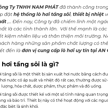
ông Ty TNHH NAM PHÁT
đã thành công trong t
ắp đặt
hệ thống lò hơi tầng sôi
,
thiết bị nhiệt
v
uất
,… Đến nay, Công ty đã chiếm lĩnh một ngá
hất là các tỉnh thành lớn. Với thế mạnh là cá
iết kiệm nhiên liệu và thân thiện môi trường.
hách hàng những sản phẩm chất lượng có thể t
iết đến là
đơn vị cung cấp lò hơi uy tín tại AN
ò hơi tầng sôi là gì?
i tầng sôi là một thiết bị sản xuất hơi nước bằng cách 
 hơi nước có áp suất và nhiệt độ rất cao, thường được 
 lượng, hóa chất, dược phẩm, thực phẩm và đồ uống.
i tầng sôi được thiết kế với một số tính năng quan trọn
ng và bảo trì. Thiết bị này có thể hoạt động với các ng
 đặc biệt là sinh khối.