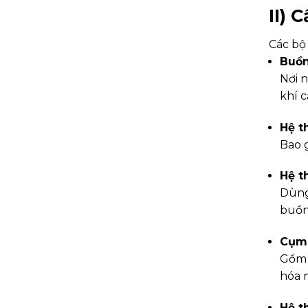
II) 
Các bộ 
Buồn
Nơi n
khí c
Hệ t
Bao g
Hệ t
Dùng 
buồn
Cụm 
Gồm 
hóa 
Hệ t