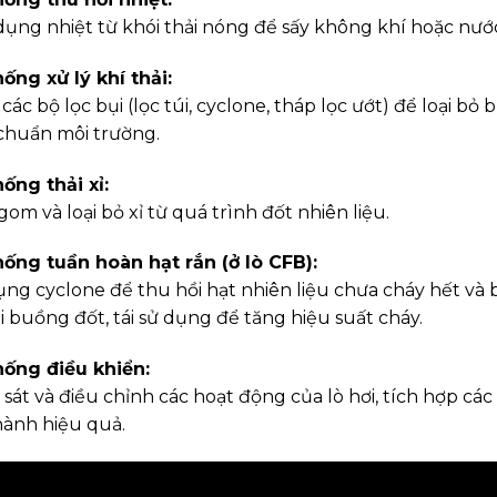
ụng nhiệt từ khói thải nóng để sấy không khí hoặc nước,
hống xử lý khí thải:
ác bộ lọc bụi (lọc túi, cyclone, tháp lọc ướt) để loại bỏ 
 chuẩn môi trường.
hống thải xỉ:
om và loại bỏ xỉ từ quá trình đốt nhiên liệu.
hống tuần hoàn hạt rắn (ở lò CFB):
ụng cyclone để thu hồi hạt nhiên liệu chưa cháy hết và 
ại buồng đốt, tái sử dụng để tăng hiệu suất cháy.
hống điều khiển:
sát và điều chỉnh các hoạt động của lò hơi, tích hợp c
hành hiệu quả.