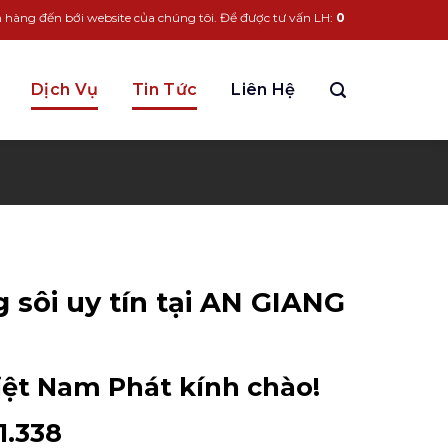
ới website của chúng tôi. Để được tư vấn LH:
0963.931.338
Dịch Vụ
Tin Tức
Liên Hệ
g sôi uy tín tại AN GIANG
hiệt Nam Phát kính chào!
1.338