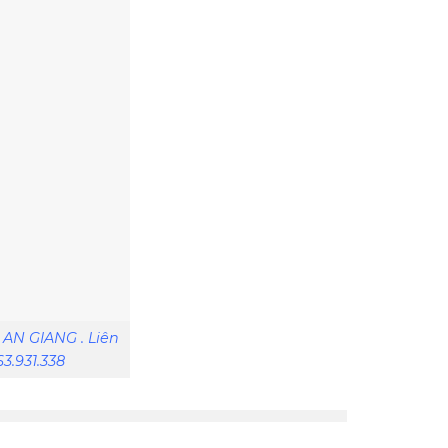
i AN GIANG . Liên
3.931.338