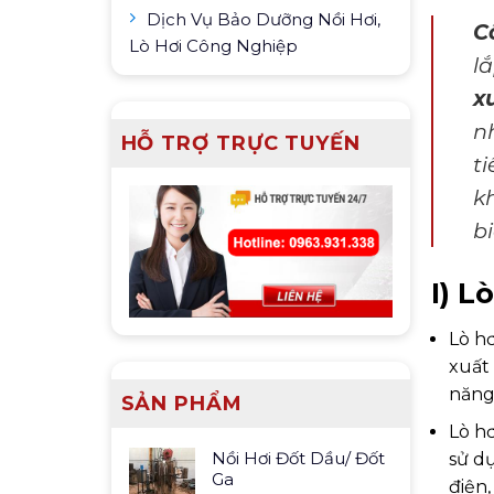
Dịch Vụ Bảo Dưỡng Nồi Hơi,
C
Lò Hơi Công Nghiệp
l
x
n
HỖ TRỢ TRỰC TUYẾN
t
k
b
I) L
Lò hơ
xuất
năng
SẢN PHẨM
Lò hơ
Nồi Hơi Đốt Dầu/ Đốt
sử dụ
Ga
điện,