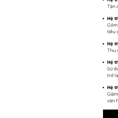
Tận d
Hệ t
Gồm c
tiêu
Hệ t
Thu g
Hệ t
Sử d
trở l
Hệ t
Giám 
vận 