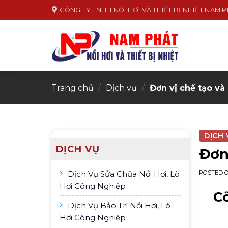
Skip
CÔNG TY TNHH NỒI HƠI VÀ THIẾT BỊ NHIỆT NAM 
to
content
Trang chủ
/
Dịch vụ
/
Đơn vị chế tạo và 
DỊCH 
DỊCH VỤ
Đơn 
Dịch Vụ Sửa Chữa Nồi Hơi, Lò
POSTED 
Hơi Công Nghiệp
Cô
Dịch Vụ Bảo Trì Nồi Hơi, Lò
Hơi Công Nghiệp