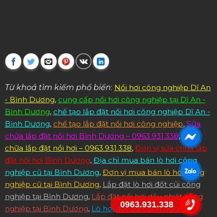
Từ khoá tìm kiếm phổ biến
:
Nồi hơi công nghiệp Dĩ An
- Bình Dương
,
cung cấp nồi hơi công nghiệp tại Dĩ An -
Bình Dương
,
chế tạo lắp đặt nồi hơi công nghiệp Dĩ An -
Bình Dương
,
chế tạo lắp đặt nồi hơi công nghiệp
,
Sửa
chữa lắp đặt nồi hơi Bình Dương – 0963.931.338
,
Sửa
chữa lắp đặt nồi hơi – 0963.931.338
,
Đơn vị sửa chữa lắp
đặt nồi hơi Bình Dương
,
Địa chỉ mua bán lò hơi công
nghiệp cũ tại Bình Dương
,
Đơn vị mua bán lò hơi công
nghiệp cũ tại Bình Dương
,
Lắp đặt lò hơi đốt củi công
nghiệp tại Bình Dương
,
Lắp đặt nồi hơi dầu nhiệt công
0963.931.338
nghiệp tại Bình Dương
,
Lò hơi đốt củi công nghiệp –