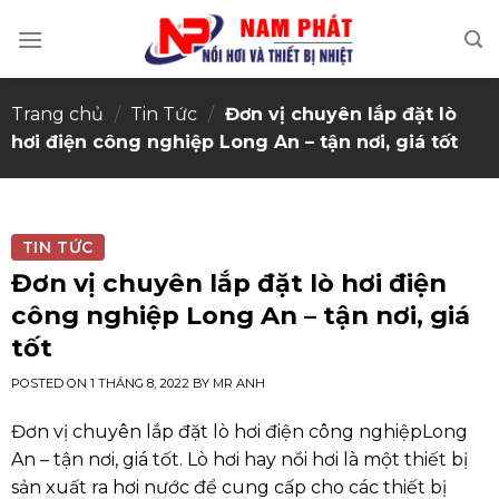
Skip
to
content
Trang chủ
/
Tin Tức
/
Đơn vị chuyên lắp đặt lò
hơi điện công nghiệp Long An – tận nơi, giá tốt
TIN TỨC
Đơn vị chuyên lắp đặt lò hơi điện
công nghiệp Long An – tận nơi, giá
tốt
POSTED ON
1 THÁNG 8, 2022
BY
MR ANH
Đơn vị chuyên lắp đặt lò hơi điện công nghiệpLong
An – tận nơi, giá tốt.
Lò hơi hay nồi hơi là một thiết bị
sản xuất ra hơi nước để cung cấp cho các thiết bị