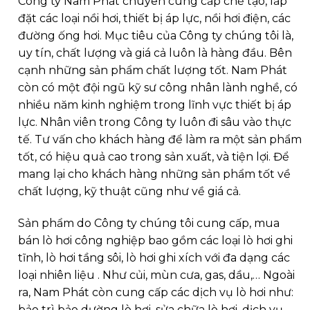
Công ty Nam Phát
chuyên cung cấp chế tạo, lắp
đặt các loại nồi hơi, thiết bị áp lực, nồi hơi điện, các
đường ống hơi. Mục tiêu của Công ty chúng tôi là,
uy tín, chất lượng và giá cả luôn là hàng đầu. Bên
cạnh những sản phẩm chất lượng tốt. Nam Phát
còn có một đội ngũ kỹ sư công nhân lành nghề, có
nhiều năm kinh nghiệm trong lĩnh vực thiết bị áp
lực. Nhân viên trong Công ty luôn đi sâu vào thực
tế. Tư vấn cho khách hàng để làm ra một sản phẩm
tốt, có hiệu quả cao trong sản xuất, và tiện lợi. Để
mang lại cho khách hàng những sản phẩm tốt về
chất lượng, kỹ thuật cũng như về giá cả.
Sản phẩm do Công ty chúng tôi cung cấp, mua
bán lò hơi công nghiệp bao gồm các loại lò hơi ghi
tĩnh, lò hơi tầng sôi, lò hơi ghi xích với đa dạng các
loại nhiên liệu . Như củi, mùn cưa, gas, dầu,… Ngoài
ra, Nam Phát còn cung cấp các dịch vụ lò hơi như:
bảo trì bảo dường lò hơi, sửa chữa lò hơi, dịch vụ