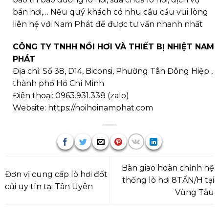
bán hơi,… Nếu quý khách có nhu cầu cầu vui lòng
liên hệ với Nam Phát để được tư vấn nhanh nhất
CÔNG TY TNHH NỒI HƠI VÀ THIẾT BỊ NHIỆT NAM
PHÁT
Địa chỉ: Số 38, D14, Biconsi, Phường Tân Đông Hiệp ,
thành phố Hồ Chí Minh
Điện thoại:
0963.931.338
(
zalo
)
Website:
https://noihoinamphat.com
Bàn giao hoàn chỉnh hệ
Đơn vị cung cấp lò hơi đốt
thống lò hơi 8TẤN/H tại
củi uy tín tại Tân Uyên
Vũng Tàu