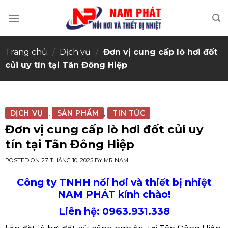
Skip
to
content
Trang chủ
/
Dịch vụ
/
Đơn vị cung cấp lò hơi đốt
củi uy tín tại Tân Đông Hiệp
DỊCH VỤ
SẢN PHẨM
TIN TỨC
,
,
Đơn vị cung cấp lò hơi đốt củi uy
tín tại Tân Đông Hiệp
POSTED ON
27 THÁNG 10, 2025
BY
MR NAM
Công ty TNHH nồi hơi và thiết bị nhiệt
NAM PHÁT kính chào!
Liên hệ: 0963.931.338