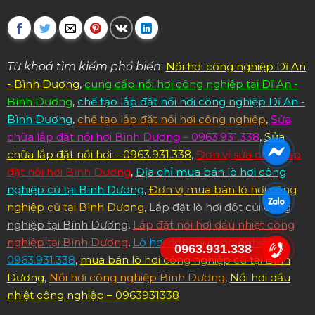
Từ khoá tìm kiếm phổ biến
:
Nồi hơi công nghiệp Dĩ An
- Bình Dương
,
cung cấp nồi hơi công nghiệp tại Dĩ An -
Bình Dương
,
chế tạo lắp đặt nồi hơi công nghiệp Dĩ An -
Bình Dương
,
chế tạo lắp đặt nồi hơi công nghiệp
,
Sửa
chữa lắp đặt nồi hơi Bình Dương – 0963.931.338
,
Sửa
chữa lắp đặt nồi hơi – 0963.931.338
,
Đơn vị sửa chữa lắp
đặt nồi hơi Bình Dương
,
Địa chỉ mua bán lò hơi công
nghiệp cũ tại Bình Dương
,
Đơn vị mua bán lò hơi công
nghiệp cũ tại Bình Dương
,
Lắp đặt lò hơi đốt củi công
nghiệp tại Bình Dương
,
Lắp đặt nồi hơi dầu nhiệt công
nghiệp tại Bình Dương
,
Lò hơi đốt củi công nghiệp –
0963.931.338
0963.931.338
,
mua bán lò hơi công nghiệp cũ tại Bình
Dương
,
Nồi hơi công nghiệp Bình Dương
,
Nồi hơi dầu
nhiệt công nghiệp – 0963931338