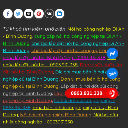
Từ khoá tìm kiếm phổ biến
:
Nồi hơi công nghiệp Dĩ An
- Bình Dương
,
cung cấp nồi hơi công nghiệp tại Dĩ An -
Bình Dương
,
chế tạo lắp đặt nồi hơi công nghiệp Dĩ An -
Bình Dương
,
chế tạo lắp đặt nồi hơi công nghiệp
,
Sửa
chữa lắp đặt nồi hơi Bình Dương – 0963.931.338
,
Sửa
chữa lắp đặt nồi hơi – 0963.931.338
,
Đơn vị sửa chữa lắp
đặt nồi hơi Bình Dương
,
Địa chỉ mua bán lò hơi công
nghiệp cũ tại Bình Dương
,
Đơn vị mua bán lò hơi công
nghiệp cũ tại Bình Dương
,
Lắp đặt lò hơi đốt củi công
0963.931.338
nghiệp tại Bình Dương
,
Lắp đặt nồi hơi dầu nhiệt công
nghiệp tại Bình Dương
,
Lò hơi đốt củi công nghiệp –
0963.931.338
,
mua bán lò hơi công nghiệp cũ tại Bình
Dương
,
Nồi hơi công nghiệp Bình Dương
,
Nồi hơi dầu
nhiệt công nghiệp – 0963931338