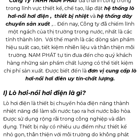
Công Ty TNHH NAM PHÁT
đã thành công trong
trong lĩnh vực thiết kế, chế tạo, lắp đặt
hệ thống lò
hơi-nồi hơi điện ,
thiết bị nhiệt
và
hệ thống dây
chuyền sản xuất
,… Đến nay, Công ty đã chiếm lĩnh
một ngách của thị trường trong nước, nhất là các
tỉnh thành lớn. Với thế mạnh là các dòng sản phẩm
hiệu suất cao, tiết kiệm nhiên liệu và thân thiện môi
trường. NAM PHÁT tự tin đưa đến cho quý khách
hàng những sản phẩm chất lượng có thể tiết kiệm
chi phí sản xuất. Được biết đến là
đơn vị cung cấp lò
hơi-nồi hơi điên uy tín-chất lượng.
I) Lò hơi-nồi hơi điện là gì?
Lò hơi điện
là thiết bị chuyển hóa điện năng thành
nhiệt năng để làm sôi nước tạo ra hơi nước bão hòa.
Đ
ược sử dụng rộng rãi trong công nghiệp và dân
dụng.
Thiết bị này có nhiều ưu điểm như: thiết kế
nhỏ gọn, thân thiện với môi trường do không phát