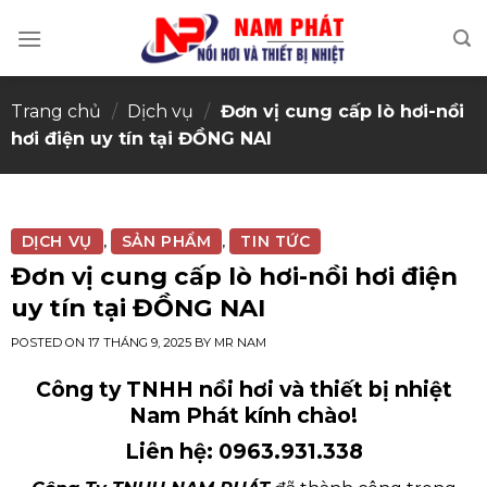
Skip
to
content
Trang chủ
/
Dịch vụ
/
Đơn vị cung cấp lò hơi-nồi
hơi điện uy tín tại ĐỒNG NAI
DỊCH VỤ
SẢN PHẨM
TIN TỨC
,
,
Đơn vị cung cấp lò hơi-nồi hơi điện
uy tín tại ĐỒNG NAI
POSTED ON
17 THÁNG 9, 2025
BY
MR NAM
Công ty TNHH nồi hơi và thiết bị nhiệt
Nam Phát kính chào!
Liên hệ: 0963.931.338