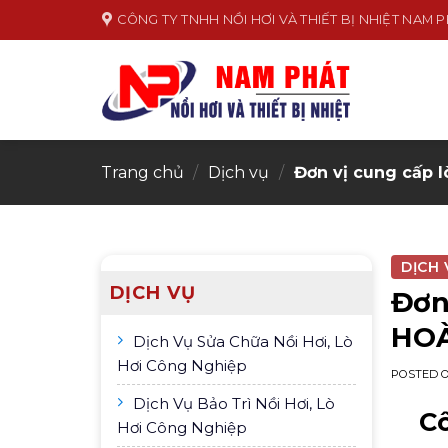
Skip
CÔNG TY TNHH NỒI HƠI VÀ THIẾT BỊ NHIỆT NAM 
to
content
Trang chủ
/
Dịch vụ
/
Đơn vị cung cấp lò
DỊCH 
DỊCH VỤ
Đơn
HO
Dịch Vụ Sửa Chữa Nồi Hơi, Lò
Hơi Công Nghiệp
POSTED 
Dịch Vụ Bảo Trì Nồi Hơi, Lò
Cô
Hơi Công Nghiệp