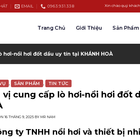
Xin chào quý khách hàng đến b
PHÁT
EMAIL
0963.931.338
Trang Chủ
Giới Thiệu
Sản Phẩm
 hơi-nồi hơi đốt dầu uy tín tại KHÁNH HOÀ
VỤ
SẢN PHẨM
TIN TỨC
,
,
 vị cung cấp lò hơi-nồi hơi đốt 
À
ON
16 THÁNG 9, 2025
BY
MR NAM
ng ty TNHH nồi hơi và thiết bị n