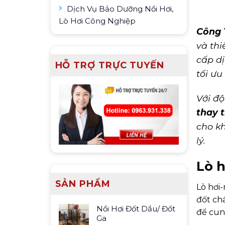
Dịch Vụ Bảo Dưỡng Nồi Hơi,
Lò Hơi Công Nghiệp
Công 
và thi
cấp dị
HỖ TRỢ TRỰC TUYẾN
tối ưu
Với độ
thay t
cho k
lý.
Lò h
SẢN PHẨM
Lò hơi-
đốt chá
Nồi Hơi Đốt Dầu/ Đốt
để cun
Ga