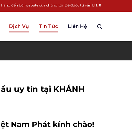
ới website của chúng tôi. Để được tư vấn LH:
0963.931.338
Dịch Vụ
Tin Tức
Liên Hệ
dầu uy tín tại KHÁNH
hiệt Nam Phát kính chào!