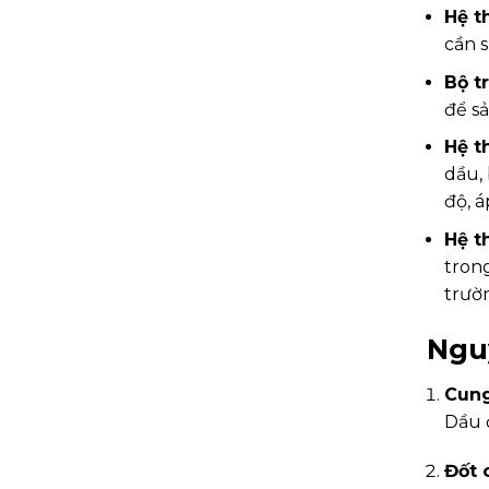
Hệ t
cần 
Bộ t
để sả
Hệ t
dầu,
độ, á
Hệ t
trong
trườ
Nguy
Cung
Dầu 
Đốt 