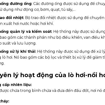
hống đường ống
: Các đường ống được sử dụng để chuyển
sử dụng như động cơ, bơm, quạt, tủ sấy,…
rao đổi nhiệt
: Bộ trao đổi nhiệt được sử dụng để chuyển
n xuất hơi nước hoặc hơi khí.
hống quản lý và kiểm soát
: Hệ thống này được sử dụng
 bao gồm các thành phần như bộ điều khiển, van điều kh
p suất và lưu lượng.
hống xử lý khí thải
: Hệ thống này được sử dụng để xử lý
 lò hơi. Nó bao gồm các bộ lọc và thiết bị xử lý để giảm t
ng.
ên lý hoạt động của lò hơi-nồi hơ
 cấp nhiên liệu:
được chứa trong bình chứa và đưa đến đầu đốt, nơi nó
cháy: