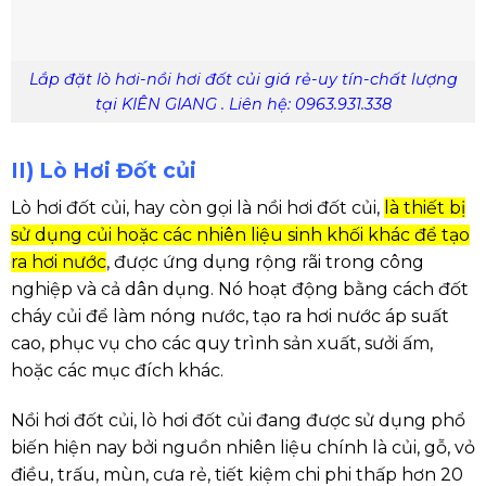
Lắp đặt lò hơi-nồi hơi đốt củi giá rẻ-uy tín-chất lượng
tại KIÊN GIANG . Liên hệ: 0963.931.338
II) Lò Hơi Đốt củi
Lò hơi đốt củi, hay còn gọi là nồi hơi đốt củi,
là thiết bị
sử dụng củi hoặc các nhiên liệu sinh khối khác để tạo
ra hơi nước
, được ứng dụng rộng rãi trong công
nghiệp và cả dân dụng.
Nó hoạt động bằng cách đốt
cháy củi để làm nóng nước, tạo ra hơi nước áp suất
cao, phục vụ cho các quy trình sản xuất, sưởi ấm,
hoặc các mục đích khác.
Nồi hơi đốt củi, lò hơi đốt củi đang được sử dụng phổ
biến hiện nay bởi nguồn nhiên liệu chính là củi, gỗ, vỏ
điều, trấu, mùn, cưa rẻ, tiết kiệm chi phi thấp hơn 20