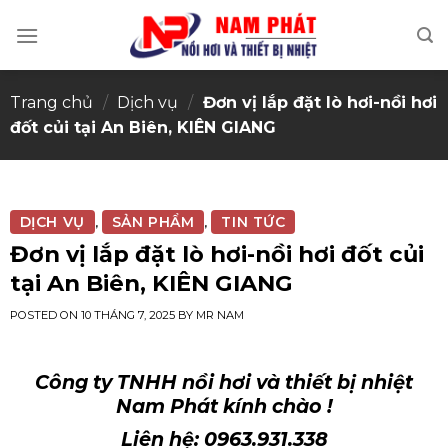
Skip
to
content
Trang chủ
/
Dịch vụ
/
Đơn vị lắp đặt lò hơi-nồi hơi
đốt củi tại An Biên, KIÊN GIANG
DỊCH VỤ
SẢN PHẨM
TIN TỨC
,
,
Đơn vị lắp đặt lò hơi-nồi hơi đốt củi
tại An Biên, KIÊN GIANG
POSTED ON
10 THÁNG 7, 2025
BY
MR NAM
Công ty TNHH nồi hơi và thiết bị nhiệt
Nam Phát kính chào !
Liên hệ: 0963.931.338