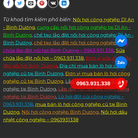
Từ khoá tìm kiếm phổ biến
:
Nồi hơi công nghiệp Dĩ An
- Bình Dương
,
cung cấp nồi hơi công nghiệp tại Dĩ An -
Bình Dương
,
chế tạo lắp đặt nồi hơi công nghiệp Dĩ An -
Bình Dương
,
chế tạo lắp đặt nồi hơi công nghiệp
,
Sửa
chữa lắp đặt nồi hơi Bình Dương – 0963.931.338
,
Sửa
chữa lắp đặt nồi hơi – 0963.931.338
,
Đơn vị sửa chữa lắp
đặt nồi hơi Bình Dương
,
Địa chỉ mua bán lò hơi công
nghiệp cũ tại Bình Dương
,
Đơn vị mua bán lò hơi công
nghiệp cũ tại Bình Dương
,
Lắp đặt lò hơi đốt củi công
0963.931.338
nghiệp tại Bình Dương
,
Lắp đặt nồi hơi dầu nhiệt công
nghiệp tại Bình Dương
,
Lò hơi đốt củi công nghiệp –
0963.931.338
,
mua bán lò hơi công nghiệp cũ tại Bình
Dương
,
Nồi hơi công nghiệp Bình Dương
,
Nồi hơi dầu
nhiệt công nghiệp – 0963931338