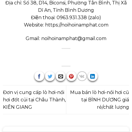
Địa chỉ: Số 38, D14, Biconsi, Phường Tân Bình, Thị Xã
Dĩ An, Tỉnh Bình Dương
Điện thoại:
0963.931.338
(
zalo
)
Website:
https://noihoinamphat.com
Gmail:
noihoinamphat@gmail.com
Đơn vị cung cấp lò hơi-nồi
Mua bán lò hơi-nồi hơi cũ
hơi đốt củi tại Châu Thành,
tại BÌNH DƯƠNG giá
KIÊN GIANG
rẻ/chất lượng