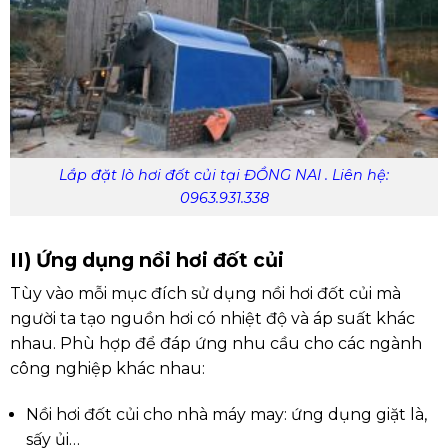
Lắp đặt lò hơi đốt củi tại ĐỒNG NAI . Liên hệ:
0963.931.338
II) Ứng dụng nồi hơi đốt củi
Tùy vào mỗi mục đích sử dụng nồi hơi đốt củi mà
người ta tạo nguồn hơi có nhiệt độ và áp suất khác
nhau. Phù hợp để đáp ứng nhu cầu cho các ngành
công nghiệp khác nhau:
Nồi hơi đốt củi cho nhà máy may: ứng dụng giặt là,
sấy ủi…