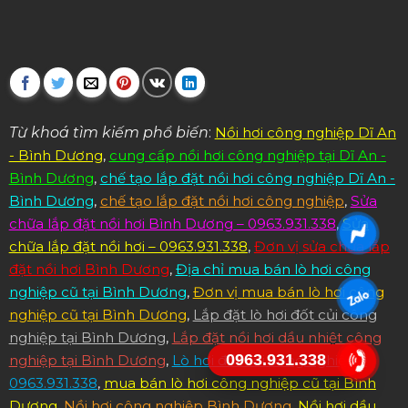
Từ khoá tìm kiếm phổ biến
:
Nồi hơi công nghiệp Dĩ An
- Bình Dương
,
cung cấp nồi hơi công nghiệp tại Dĩ An -
Bình Dương
,
chế tạo lắp đặt nồi hơi công nghiệp Dĩ An -
Bình Dương
,
chế tạo lắp đặt nồi hơi công nghiệp
,
Sửa
chữa lắp đặt nồi hơi Bình Dương – 0963.931.338
,
Sửa
chữa lắp đặt nồi hơi – 0963.931.338
,
Đơn vị sửa chữa lắp
đặt nồi hơi Bình Dương
,
Địa chỉ mua bán lò hơi công
nghiệp cũ tại Bình Dương
,
Đơn vị mua bán lò hơi công
nghiệp cũ tại Bình Dương
,
Lắp đặt lò hơi đốt củi công
nghiệp tại Bình Dương
,
Lắp đặt nồi hơi dầu nhiệt công
0963.931.338
nghiệp tại Bình Dương
,
Lò hơi đốt củi công nghiệp –
0963.931.338
,
mua bán lò hơi công nghiệp cũ tại Bình
Dương
,
Nồi hơi công nghiệp Bình Dương
,
Nồi hơi dầu