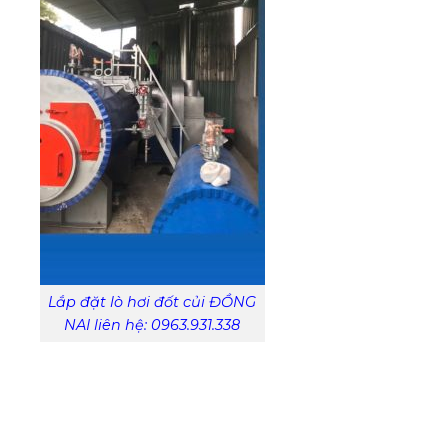
Lắp đặt lò hơi đốt củi ĐỒNG
NAI liên hệ: 0963.931.338
II) Ưu điểm của nồi hơi đốt
củi