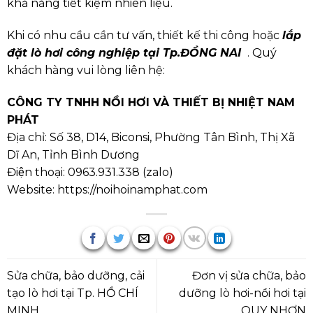
khả năng tiết kiệm nhiên liệu.
Khi có nhu cầu cần tư vấn, thiết kế thi công hoặc
lắp
đặt lò hơi công nghiệp tại Tp.ĐỒNG NAI
. Quý
khách hàng vui lòng liên hệ:
CÔNG TY TNHH NỒI HƠI VÀ THIẾT BỊ NHIỆT NAM
PHÁT
Địa chỉ: Số 38, D14, Biconsi, Phường Tân Bình, Thị Xã
Dĩ An, Tỉnh Bình Dương
Điện thoại:
0963.931.338
(
zalo
)
Website:
https://noihoinamphat.com
Sửa chữa, bảo dưỡng, cải
Đơn vị sửa chữa, bảo
tạo lò hơi tại Tp. HỒ CHÍ
dưỡng lò hơi-nồi hơi tại
MINH
QUY NHƠN