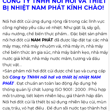
CÔNG TY TNHH NỒI HƠI VÀ THIẾT
BỊ NHIỆT NAM PHÁT KÍNH CHÀO!
Nồi hơi đốt củi ứng dụng rộng rãi trong các lĩnh vực
công nghiệp yêu cầu về nhiệt. Như giặt là, sấy gỗ,
nấu nướng, chế biến thực phẩm… Đặc biệt sản phẩm
nồi hơi đốt củi
NAM PHÁT
đã được lắp đặt tại: các nhà
máy may, nhà máy nhuộm vải, nhà máy in, nhà máy
chế biến thức ăn gia súc, nhà máy bánh kẹo, nhà máy
nước giải khát, nhà máy nước mắm, tương và dầu
thực vật…
>Sản phẩm nồi hơi đốt củi được chế tạo và cung cấp
bởi
Công ty TNHH nồi hơi và thiết bị nhiệt NAM
PHÁT
.
Đạt chuẩn an toàn lao động Áp dụng hệ
thống quản lý chất lượng ISO 9001 : 2000 . Phù hợp
môi trường, tiết kiệm nhiên liệu, giá thành hấp dẫn.
Nồi hơi đốt củi là thiết bị sử dụng nhiên liệu củi, mùn
cưa, trấu, vỏ hạt điều . Để đun sôi nước tạo thành hơi