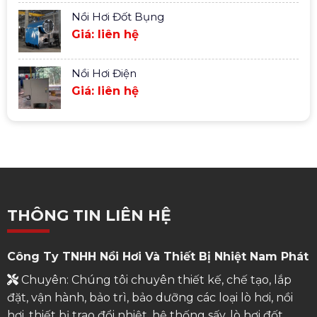
Nồi Hơi Đốt Bụng
Giá: liên hệ
Nồi Hơi Điện
Giá: liên hệ
THÔNG TIN LIÊN HỆ
Công Ty TNHH Nồi Hơi Và Thiết Bị Nhiệt Nam Phát
Chuyên: Chúng tôi chuyên thiết kế, chế tạo, lắp
đặt, vận hành, bảo trì, bảo dưỡng các loại lò hơi, nồi
hơi, thiết bị trao đổi nhiệt, hệ thống sấy, lò hơi đốt