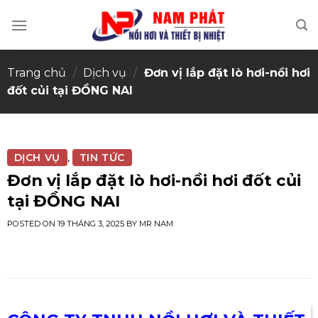
Skip
to
content
Trang chủ
/
Dịch vụ
/
Đơn vị lắp đặt lò hơi-nồi hơi
đốt củi tại ĐỒNG NAI
DỊCH VỤ
TIN TỨC
,
Đơn vị lắp đặt lò hơi-nồi hơi đốt củi
tại ĐỒNG NAI
POSTED ON
19 THÁNG 3, 2025
BY
MR NAM