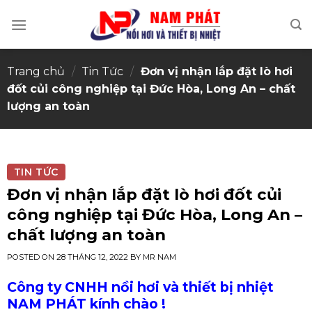
Skip
to
content
Trang chủ
/
Tin Tức
/
Đơn vị nhận lắp đặt lò hơi
đốt củi công nghiệp tại Đức Hòa, Long An – chất
lượng an toàn
TIN TỨC
Đơn vị nhận lắp đặt lò hơi đốt củi
công nghiệp tại Đức Hòa, Long An –
chất lượng an toàn
POSTED ON
28 THÁNG 12, 2022
BY
MR NAM
Công ty CNHH nồi hơi và thiết bị nhiệt
NAM PHÁT kính chào !