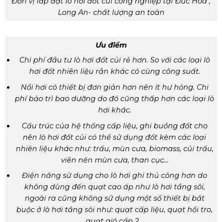
Đơn vị lắp đặt lò hơi đốt củi công nghiệp tại Đức Hòa ,
Long An- chất lượng an toàn
Ưu điểm
Chi phí đầu tư lò hơi đốt củi rẻ hơn. So với các loại lò
hơi đốt nhiên liệu rắn khác có cùng công suất.
Nồi hơi có thiết bị đơn giản hơn nên ít hư hỏng. Chi
phí bảo trì bao dưỡng do đó cũng thấp hơn các loại lò
hơi khác.
Cấu trúc của hệ thống cấp liệu, ghi buồng đốt cho
nên lò hơi đốt củi có thể sử dụng đốt kèm các loại
nhiên liệu khác như: trấu, mùn cưa, biomass, củi trấu,
viên nén mùn cưa, than cục…
Điện năng sử dụng cho lò hơi ghi thủ công hơn do
không dùng đến quạt cao áp như lò hơi tầng sôi,
ngoài ra cũng không sử dụng một số thiết bị bắt
buộc ở lò hơi tầng sôi như: quạt cấp liệu, quạt hồi tro,
quạt gió cấp 2…