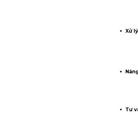
Xử l
Nâng
Tư v