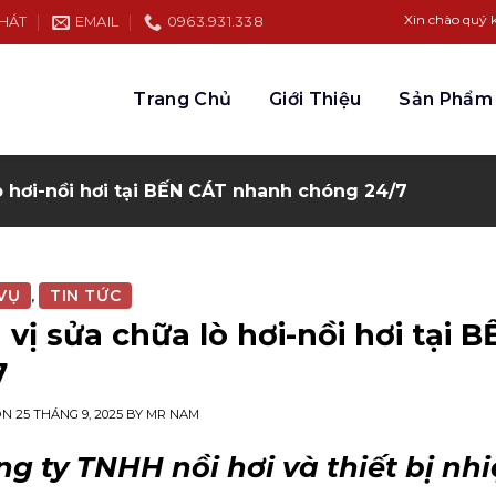
Xin chào quý khách hàng đế
PHÁT
EMAIL
0963.931.338
Trang Chủ
Giới Thiệu
Sản Phẩm
ò hơi-nồi hơi tại BẾN CÁT nhanh chóng 24/7
VỤ
TIN TỨC
,
 vị sửa chữa lò hơi-nồi hơi tại
7
ON
25 THÁNG 9, 2025
BY
MR NAM
g ty TNHH nồi hơi và thiết bị nh