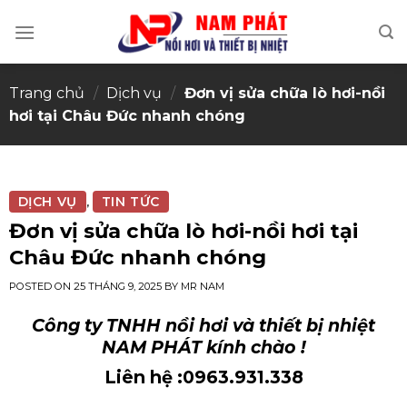
Skip
to
content
Trang chủ
/
Dịch vụ
/
Đơn vị sửa chữa lò hơi-nồi
hơi tại Châu Đức nhanh chóng
DỊCH VỤ
TIN TỨC
,
Đơn vị sửa chữa lò hơi-nồi hơi tại
Châu Đức nhanh chóng
POSTED ON
25 THÁNG 9, 2025
BY
MR NAM
Công ty TNHH nồi hơi và thiết bị nhiệt
NAM PHÁT kính chào !
Liên hệ :0963.931.338