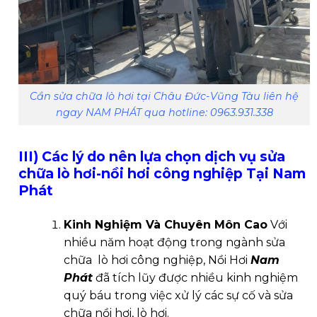
Cần sửa chữa lò hơi tại Châu Đức-Vũng Tàu liên hệ
ngay NAM PHÁT qua hotline: 0963.931.338
III) Các lý do nên lựa chọn dịch vụ sửa
chữa lò hơi-nồi hơi công nghiệp Tại Nam
Phát
Kinh Nghiệm Và Chuyên Môn Cao
Với
nhiều năm hoạt động trong ngành sửa
chữa lò hơi công nghiệp, Nồi Hơi
Nam
Phát
đã tích lũy được nhiều kinh nghiệm
quý báu trong việc xử lý các sự cố và sửa
chữa nồi hơi, lò hơi.