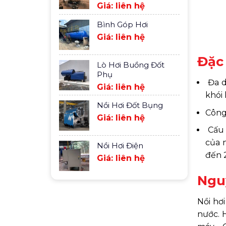
Giá: liên hệ
Bình Góp Hơi
Giá: liên hệ
Đặc 
Lò Hơi Buồng Đốt
Phụ
Đa d
Giá: liên hệ
khói
Nồi Hơi Đốt Bụng
Công 
Giá: liên hệ
Cấu 
của 
Nồi Hơi Điện
đến 
Giá: liên hệ
Nguy
Nồi hơ
nước. 