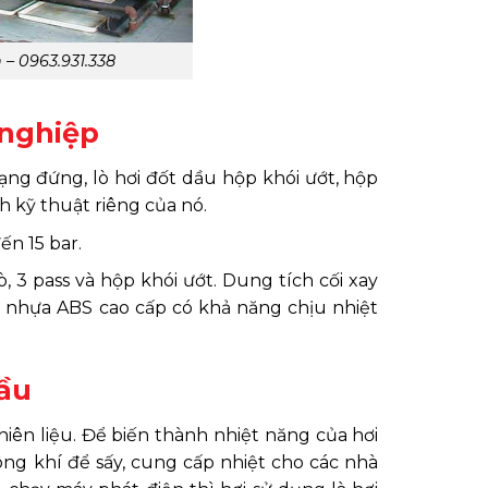
 – 0963.931.338
 nghiệp
ạng đứng, lò hơi đốt dầu hộp khói ướt, hộp
 kỹ thuật riêng của nó.
ến 15 bar.
 3 pass và hộp khói ướt. Dung tích cối xay
ừ nhựa ABS cao cấp có khả năng chịu nhiệt
dầu
iên liệu. Để biến thành nhiệt năng của hơi
ng khí để sấy, cung cấp nhiệt cho các nhà