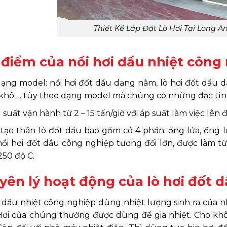
Thiết Kế Lắp Đặt Lò Hơi Tại Long An
điểm của nồi hơi dầu nhiệt công
ạng model: nồi hơi đốt dầu dạng nằm, lò hơi đốt dầu d
 khô…. tùy theo dạng model mà chúng có những đặc tính
suất vận hành từ 2 – 15 tấn/giờ với áp suất làm việc lên đ
tạo thân lò đốt dầu bao gồm có 4 phần: ống lửa, ống lò,
nồi hơi đốt dầu công nghiệp tương đối lớn, được làm t
250 độ C.
ên lý hoạt động của lò hơi đốt 
i dầu nhiệt công nghiệp dùng nhiệt lượng sinh ra của nh
Hơi của chúng thường được dùng để gia nhiệt. Cho khô