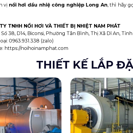
n vị
nồi hơi dầu nhiệ công nghiệp Long An
, thì hãy 
TY TNHH NỒI HƠI VÀ THIẾT BỊ NHIỆT NAM PHÁT
ỉ: Số 38, D14, Biconsi, Phường Tân Bình, Thị Xã Dĩ An, T
oại:
0963.931.338
(
zalo
)
e:
https://noihoinamphat.com
THIẾT KẾ LẮP ĐẶ