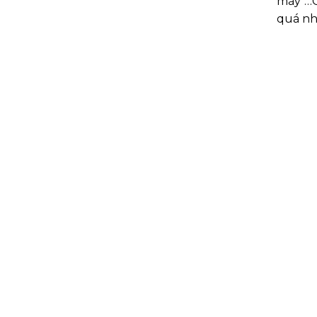
máy …C
quá nhi