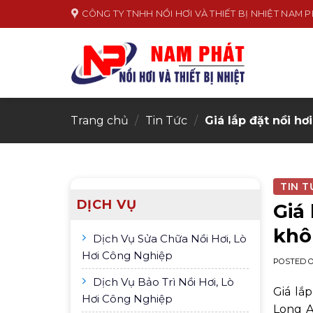
Skip
CÔNG TY TNHH NỒI HƠI VÀ THIẾT BỊ NHIỆT NAM 
to
content
Trang chủ
/
Tin Tức
/
Giá lắp đặt nồi h
TIN T
DỊCH VỤ
Giá
khô
Dịch Vụ Sửa Chữa Nồi Hơi, Lò
Hơi Công Nghiệp
POSTED 
Dịch Vụ Bảo Trì Nồi Hơi, Lò
Giá lắ
Hơi Công Nghiệp
Long A