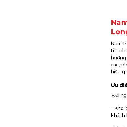
Nam
Lon
Nam Ph
tín nh
hướng 
cao, n
hiệu q
Ưu đi
Đội ng
– Kho 
khách 