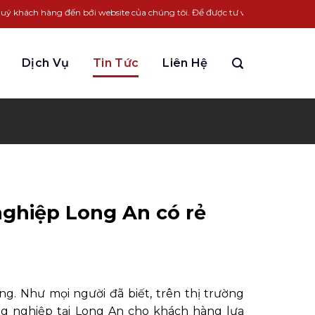
n bới website của chúng tôi. Để được tư vấn LH:
0963.931.338
Dịch Vụ
Tin Tức
Liên Hệ
 nghiệp Long An có rẻ
ông.
Như mọi người đã biết, trên thị trường
ng nghiệp
tại Long An cho khách hàng lựa