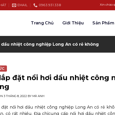
Xin chào quý khách hàng đế
PHÁT
EMAIL
0963.931.338
Trang Chủ
Giới Thiệu
Sản Phẩm
ơi dầu nhiệt công nghiệp Long An có rẻ không
ỨC
 lắp đặt nồi hơi dầu nhiệt công
ng
ON
3 THÁNG 8, 2022
BY
MR ANH
p đặt nồi hơi dầu nhiệt công nghiệp Long An có rẻ kh
n, có rất nhiều. Địa chỉ
cung cấp nồi hơi dầu nhiệt cô