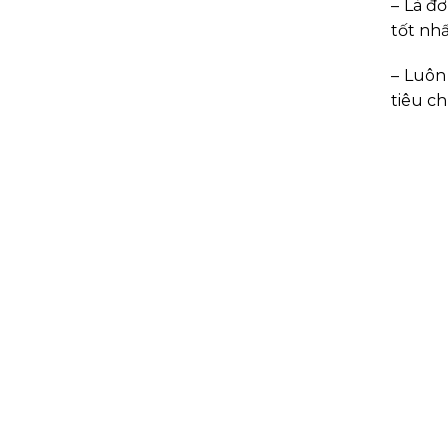
– Là đ
tốt nh
– Luôn
tiêu c