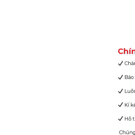
Chí
Chăm
Báo 
Luôn
Kí k
Hỗ t
Chúng 