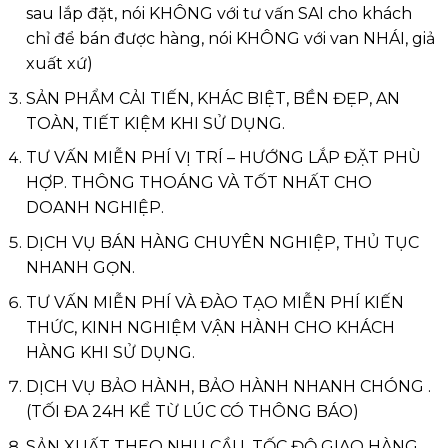
sau lắp đặt, nói KHÔNG với tư vấn SAI cho khách
chỉ để bán được hàng, nói KHÔNG với van NHÁI, giả
xuất xứ)
SẢN PHẨM CẢI TIẾN, KHÁC BIỆT, BỀN ĐẸP, AN
TOÀN, TIẾT KIỆM KHI SỬ DỤNG.
TƯ VẤN MIỄN PHÍ VỊ TRÍ – HƯỚNG LẮP ĐẶT PHÙ
HỢP. THÔNG THOÁNG VÀ TỐT NHẤT CHO
DOANH NGHIỆP.
DỊCH VỤ BÁN HÀNG CHUYÊN NGHIỆP, THỦ TỤC
NHANH GỌN.
TƯ VẤN MIỄN PHÍ VÀ ĐÀO TẠO MIỄN PHÍ KIẾN
THỨC, KINH NGHIỆM VẬN HÀNH CHO KHÁCH
HÀNG KHI SỬ DỤNG.
DỊCH VỤ BẢO HÀNH, BẢO HÀNH NHANH CHÓNG .
(TỐI ĐA 24H KỂ TỪ LÚC CÓ THÔNG BÁO)
SẢN XUẤT THEO NHU CẦU, TỐC ĐỘ GIAO HÀNG