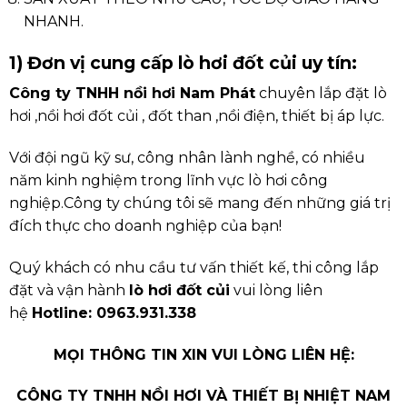
NHANH.
1) Đơn vị cung cấp lò hơi đốt củi uy tín:
Công ty TNHH nồi hơi Nam Phát
chuyên lắp đặt lò
hơi ,nồi hơi đốt củi , đốt than ,nồi điện, thiết bị áp lực.
Với đội ngũ kỹ sư, công nhân lành nghề, có nhiều
năm kinh nghiệm trong lĩnh vực lò hơi công
nghiệp.Công ty chúng tôi sẽ mang đến những giá trị
đích thực cho doanh nghiệp của bạn!
Quý khách có nhu cầu tư vấn thiết kế, thi công lắp
đặt và vận hành
lò hơi đốt củi
vui lòng liên
hệ
Hotline: 0963.931.338
MỌI THÔNG TIN XIN VUI LÒNG LIÊN HỆ:
CÔNG TY TNHH NỒI HƠI VÀ THIẾT BỊ NHIỆT NAM