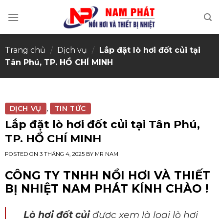
Skip
to
content
Trang chủ
/
Dịch vụ
/
Lắp đặt lò hơi đốt củi tại
Tân Phú, TP. HỒ CHÍ MINH
DỊCH VỤ
TIN TỨC
,
Lắp đặt lò hơi đốt củi tại Tân Phú,
TP. HỒ CHÍ MINH
POSTED ON
3 THÁNG 4, 2025
BY
MR NAM
CÔNG TY TNHH NỒI HƠI VÀ THIẾT
BỊ NHIỆT NAM PHÁT KÍNH CHÀO !
Lò hơi đốt củi
được xem là loại lò hơi