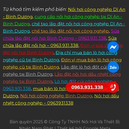
Từ khoá tìm kiếm phổ biến
:
Nồi hơi công nghiệp Dĩ An
- Bình Dương
,
cung cấp nồi hơi công nghiệp tại Dĩ An -
Bình Dương
,
chế tạo lắp đặt nồi hơi công nghiệp Dĩ An -
Bình Dương
,
chế tạo lắp đặt nồi hơi công nghiệp
,
Sửa
chữa lắp đặt nồi hơi Bình Dương – 0963.931.338
,
Sửa
chữa lắp đặt nồi hơi – 0963.931.338
,
Đơn vị sửa chữa lắp
đặt nồi hơi Bình Dương
,
Địa chỉ mua bán lò hơi công
nghiệp cũ tại Bình Dương
,
Đơn vị mua bán lò hơi công
nghiệp cũ tại Bình Dương
,
Lắp đặt lò hơi đốt củi công
nghiệp tại Bình Dương
,
Lắp đặt nồi hơi dầu nhiệt công
nghiệp tại Bình Dương
,
Lò hơi đốt củi công nghiệp –
0963.931.338
0963.931.338
,
mua bán lò hơi công nghiệp cũ tại Bình
Dương
,
Nồi hơi công nghiệp Bình Dương
,
Nồi hơi dầu
nhiệt công nghiệp – 0963931338
Bản quyền 2025 © Công Ty TNHH Nồi Hơi Và Thiết Bị
Nhiệt Nam Phát | Thiết kế bởi
Google Meta