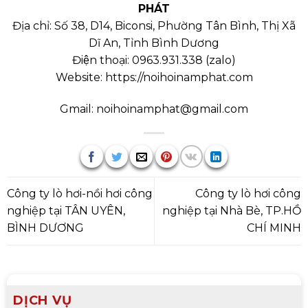
PHÁT
Địa chỉ: Số 38, D14, Biconsi, Phường Tân Bình, Thị Xã
Dĩ An, Tỉnh Bình Dương
Điện thoại:
0963.931.338
(
zalo
)
Website:
https://noihoinamphat.com
Gmail:
noihoinamphat@gmail.com
Công ty lò hơi-nồi hơi công
Công ty lò hơi công
nghiệp tại TÂN UYÊN,
nghiệp tại Nhà Bè, TP.HỒ
BÌNH DƯƠNG
CHÍ MINH
DỊCH VỤ