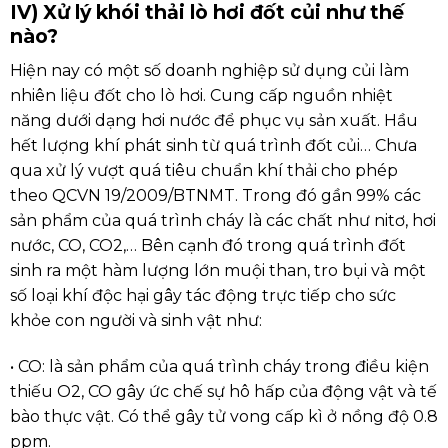
IV) Xử lý khói thải lò hơi đốt củi như thế
nào?
Hiện nay có một số doanh nghiệp sử dụng củi làm
nhiên liệu đốt cho lò hơi. Cung cấp nguồn nhiệt
năng dưới dạng hơi nước để phục vụ sản xuất. Hầu
hết lượng khí phát sinh từ quá trình đốt củi… Chưa
qua xử lý vượt quá tiêu chuẩn khí thải cho phép
theo QCVN 19/2009/BTNMT. Trong đó gần 99% các
sản phẩm của quá trình cháy là các chất như nitơ, hơi
nước, CO, CO2,… Bên cạnh đó trong quá trình đốt
sinh ra một hàm lượng lớn muội than, tro bụi và một
số loại khí độc hại gây tác động trực tiếp cho sức
khỏe con người và sinh vật như:
• CO: là sản phẩm của quá trình cháy trong điều kiện
thiếu O2, CO gây ức chế sự hô hấp của động vật và tế
bào thực vật. Có thể gây tử vong cấp kì ở nồng độ 0.8
ppm.