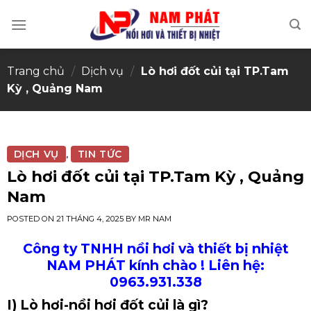
Skip
to
content
Trang chủ
/
Dịch vụ
/
Lò hơi đốt củi tại TP.Tam
Kỳ , Quảng Nam
DỊCH VỤ
TIN TỨC
,
Lò hơi đốt củi tại TP.Tam Kỳ , Quảng
Nam
POSTED ON
21 THÁNG 4, 2025
BY
MR NAM
Công ty TNHH nồi hơi và thiết bị nhiệt
NAM PHÁT kính chào ! Liên hệ:
0963.931.338
I) Lò hơi-nồi hơi đốt củi là gì?