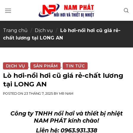
Skip
to
content
Trang chủ
/
Dịch vụ
/
Lò hơi-nồi hơi cũ giá rẻ-
chất lương tại LONG AN
DỊCH VỤ
SẢN PHẨM
TIN TỨC
,
,
Lò hơi-nồi hơi cũ giá rẻ-chất lương
tại LONG AN
POSTED ON
23 THÁNG 7, 2025
BY
MR NAM
Công ty TNHH nồi hơi và thiết bị nhiệt
NAM PHÁT kính chào!
Liên hệ: 0963.931.338