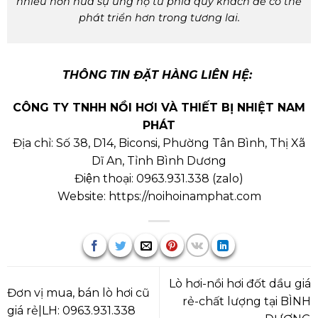
nhiều hơn nữa sự ủng hộ từ phía quý khách để có thể
phát triển hơn trong tương lai.
THÔNG TIN ĐẶT HÀNG LIÊN HỆ:
CÔNG TY TNHH NỒI HƠI VÀ THIẾT BỊ NHIỆT NAM
PHÁT
Địa chỉ: Số 38, D14, Biconsi, Phường Tân Bình, Thị Xã
Dĩ An, Tỉnh Bình Dương
Điện thoại:
0963.931.338
(
zalo
)
Website:
https://noihoinamphat.com
Lò hơi-nồi hơi đốt dầu giá
Đơn vị mua, bán lò hơi cũ
rẻ-chất lượng tại BÌNH
giá rẻ|LH: 0963.931.338