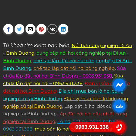
Từ khoá tìm kiếm phổ biến
:
Nồi hơi công nghiệp Dĩ An
- Bình Dương
,
cung cấp nồi hơi công nghiệp tại Dĩ An -
Bình Dương
,
chế tạo lắp đặt nồi hơi công nghiệp Dĩ An -
Bình Dương
,
chế tạo lắp đặt nồi hơi công nghiệp
,
Sửa
chữa lắp đặt nồi hơi Bình Dương – 0963.931.338
,
Sửa
chữa lắp đặt nồi hơi – 0963.931.338
,
Đơn vị sửa chữa lắp
đặt nồi hơi Bình Dương
,
Địa chỉ mua bán lò hơi công
nghiệp cũ tại Bình Dương
,
Đơn vị mua bán lò hơi công
nghiệp cũ tại Bình Dương
,
Lắp đặt lò hơi đốt củi công
nghiệp tại Bình Dương
,
Lắp đặt nồi hơi dầu nhiệt công
nghiệp tại Bình Dương
,
Lò hơi đốt củi công nghiệp –
0963.931.338
0963.931.338
,
mua bán lò hơi công nghiệp cũ tại Bình