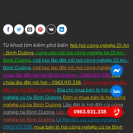
Từ khoá tìm kiếm phổ biến
:
Nồi hơi công nghiệp Dĩ An
- Bình Dương
,
cung cấp nồi hơi công nghiệp tại Dĩ An -
Bình Dương
,
chế tạo lắp đặt nồi hơi công nghiệp Dĩ An -
Bình Dương
,
chế tạo lắp đặt nồi hơi công nghiệp
,
Sửa
chữa lắp đặt nồi hơi Bình Dương – 0963.931.338
,
Sửa
chữa lắp đặt nồi hơi – 0963.931.338
,
Đơn vị sửa chữa lắp
đặt nồi hơi Bình Dương
,
Địa chỉ mua bán lò hơi công
nghiệp cũ tại Bình Dương
,
Đơn vị mua bán lò hơi công
nghiệp cũ tại Bình Dương
,
Lắp đặt lò hơi đốt củi công
0963.931.338
nghiệp tại Bình Dương
,
Lắp đặt nồi hơi dầu nhiệt công
nghiệp tại Bình Dương
,
Lò hơi đốt củi công nghiệp –
0963.931.338
,
mua bán lò hơi công nghiệp cũ tại Bình