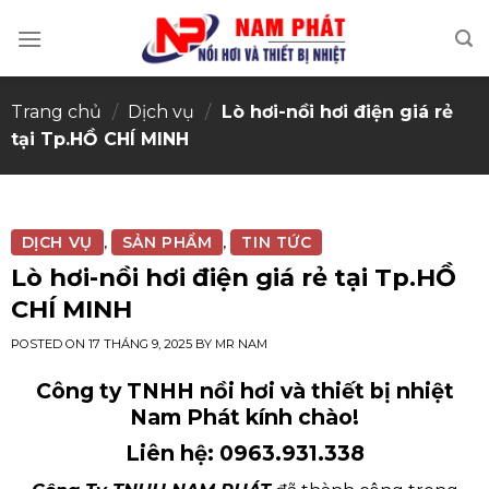
Skip
to
content
Trang chủ
/
Dịch vụ
/
Lò hơi-nồi hơi điện giá rẻ
tại Tp.HỒ CHÍ MINH
DỊCH VỤ
SẢN PHẨM
TIN TỨC
,
,
Lò hơi-nồi hơi điện giá rẻ tại Tp.HỒ
CHÍ MINH
POSTED ON
17 THÁNG 9, 2025
BY
MR NAM
Công ty TNHH nồi hơi và thiết bị nhiệt
Nam Phát kính chào!
Liên hệ: 0963.931.338