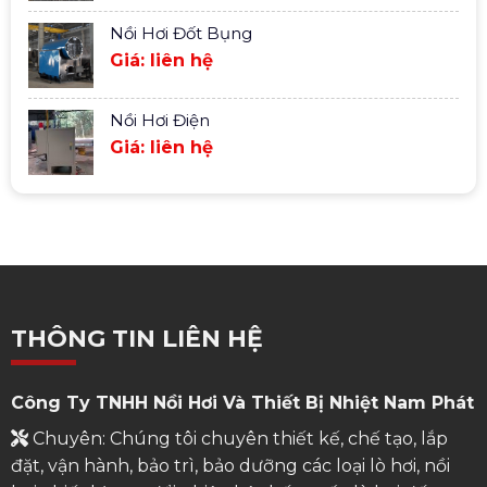
Nồi Hơi Đốt Bụng
Giá: liên hệ
Nồi Hơi Điện
Giá: liên hệ
THÔNG TIN LIÊN HỆ
Công Ty TNHH Nồi Hơi Và Thiết Bị Nhiệt Nam Phát
Chuyên: Chúng tôi chuyên thiết kế, chế tạo, lắp
đặt, vận hành, bảo trì, bảo dưỡng các loại lò hơi, nồi