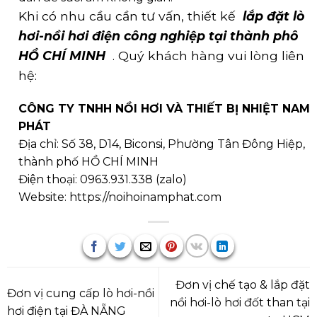
Khi có nhu cầu cần tư vấn, thiết kế
lắp đặt lò
hơi-nồi hơi điện công nghiệp tại thành phô
HỒ CHÍ MINH
. Quý khách hàng vui lòng liên
hệ:
CÔNG TY TNHH NỒI HƠI VÀ THIẾT BỊ NHIỆT NAM
PHÁT
Địa chỉ: Số 38, D14, Biconsi, Phường Tân Đông Hiệp,
thành phố HỒ CHÍ MINH
Điện thoại:
0963.931.338
(
zalo
)
Website:
https://noihoinamphat.com
Đơn vị chế tạo & lắp đặt
Đơn vị cung cấp lò hơi-nồi
nồi hơi-lò hơi đốt than tại
hơi điện tại ĐÀ NẴNG