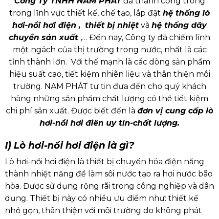
Công Ty TNHH NAM PHÁT
đã thành công trong
trong lĩnh vực thiết kế, chế tạo, lắp đặt
hệ thống lò
hơi-nồi hơi điện ,
thiết bị nhiệt
và
hệ thống dây
chuyền sản xuất
,… Đến nay, Công ty đã chiếm lĩnh
một ngách của thị trường trong nước, nhất là các
tỉnh thành lớn. Với thế mạnh là các dòng sản phẩm
hiệu suất cao, tiết kiệm nhiên liệu và thân thiện môi
trường. NAM PHÁT tự tin đưa đến cho quý khách
hàng những sản phẩm chất lượng có thể tiết kiệm
chi phí sản xuất. Được biết đến là
đơn vị cung cấp lò
hơi-nồi hơi điên uy tín-chất lượng.
I) Lò hơi-nồi hơi điện là gì?
Lò hơi-nồi hơi điện
là thiết bị chuyển hóa điện năng
thành nhiệt năng để làm sôi nước tạo ra hơi nước bão
hòa. Đ
ược sử dụng rộng rãi trong công nghiệp và dân
dụng.
Thiết bị này có nhiều ưu điểm như: thiết kế
nhỏ gọn, thân thiện với môi trường do không phát