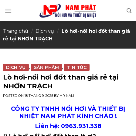
Skip
to
content
Trang chủ
/
Dịch vụ
/
Lò hơi-nồi hơi đốt than giá
rẻ tại NHƠN TRẠCH
DỊCH VỤ
SẢN PHẨM
TIN TỨC
,
,
Lò hơi-nồi hơi đốt than giá rẻ tại
NHƠN TRẠCH
POSTED ON
18 THÁNG 9, 2025
BY
MR NAM
CÔNG TY TNHH NỒI HƠI VÀ THIẾT BỊ
NHIỆT NAM PHÁT KÍNH CHÀO !
Liên hệ: 0963.931.338