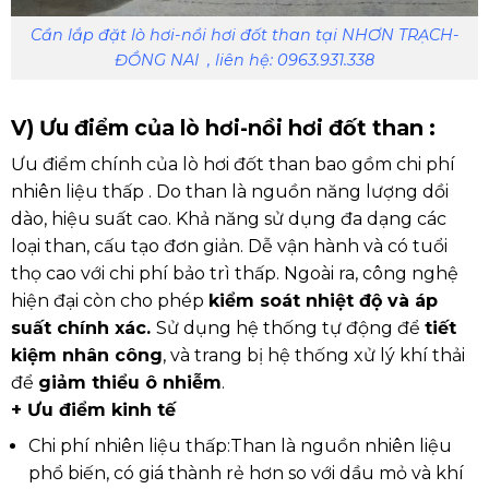
Cần lắp đặt lò hơi-nồi hơi đốt than tại NHƠN TRẠCH-
ĐỒNG NAI , liên hệ: 0963.931.338
V) Ưu điểm của lò hơi-nồi hơi đốt than :
Ưu điểm chính của lò hơi đốt than bao gồm chi phí
nhiên liệu thấp . Do than là nguồn năng lượng dồi
dào, hiệu suất cao. Khả năng sử dụng đa dạng các
loại than, cấu tạo đơn giản. Dễ vận hành và có tuổi
thọ cao với chi phí bảo trì thấp. Ngoài ra, công nghệ
hiện đại còn cho phép
kiểm soát nhiệt độ và áp
suất chính xác.
Sử dụng hệ thống tự động để
tiết
kiệm nhân công
, và trang bị hệ thống xử lý khí thải
để
giảm thiểu ô nhiễm
.
+ Ưu điểm kinh tế
Chi phí nhiên liệu thấp:
Than là nguồn nhiên liệu
phổ biến, có giá thành rẻ hơn so với dầu mỏ và khí