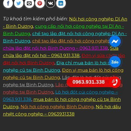
Từ khoá tìm kiếm phổ biến
:
Nồi hơi công nghiệp Dĩ An
- Bình Dương
,
cung cấp nồi hơi công nghiệp tại Dĩ An -
Bình Dương
,
chế tạo lắp đặt nồi hơi công nghiệp Dĩ An -
Bình Dương
,
chế tạo lắp đặt nồi hơi công nghiệp
,
Sửa
chữa lắp đặt nồi hơi Bình Dương – 0963.931.338
,
Sửa
chữa lắp đặt nồi hơi – 0963.931.338
,
Đơn vị sửa chữa lắp
đặt nồi hơi Bình Dương
,
Địa chỉ mua bán lò hơi công
nghiệp cũ tại Bình Dương
,
Đơn vị mua bán lò hơi công
nghiệp cũ tại Bình Dương
,
Lắp đặt lò hơi đốt củi công
0963.931.338
nghiệp tại Bình Dương
,
Lắp đặt nồi hơi dầu nhiệt công
nghiệp tại Bình Dương
,
Lò hơi đốt củi công nghiệp –
0963.931.338
,
mua bán lò hơi công nghiệp cũ tại Bình
Dương
,
Nồi hơi công nghiệp Bình Dương
,
Nồi hơi dầu
nhiệt công nghiệp – 0963931338