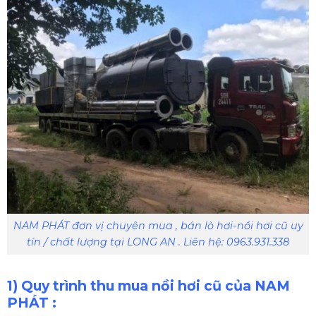
NAM PHÁT đơn vị chuyên mua , bán lò hơi-nồi hơi cũ uy
tín / chất lượng tại LONG AN . Liên hệ: 0963.931.338
1) Quy trình thu mua nồi hơi cũ của NAM
PHÁT :