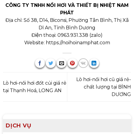
CÔNG TY TNHH NỒI HƠI VÀ THIẾT BỊ NHIỆT NAM
PHÁT
Địa chỉ: Số 38, D14, Biconsi, Phường Tân Bình, Thị Xã
Dĩ An, Tỉnh Bình Dương
Điện thoại:
0963.931.338
(
zalo
)
Website:
https://noihoinamphat.com
Lò hơi-nồi hơi cũ giá rẻ-
Lò hơi-nồi hơi đốt củi giá rẻ
chất lượng tại BÌNH
tại Thạnh Hoá, LONG AN
DƯƠNG
DỊCH VỤ