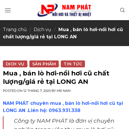
Skip
to
content
Trang chủ
/
Dịch vụ
/
Mua , bán lò hơi-nồi hơi cũ
chất lượng/giá rẻ tại LONG AN
DỊCH VỤ
SẢN PHẨM
TIN TỨC
,
,
Mua , bán lò hơi-nồi hơi cũ chất
lượng/giá rẻ tại LONG AN
POSTED ON
12 THÁNG 7, 2025
BY
MR NAM
NAM PHÁT chuyên mua , bán lò hơi-nồi hơi cũ tại
LONG AN .Liên hệ: 0963.931.338
Công ty NAM PHÁT là đơn vị chuyên