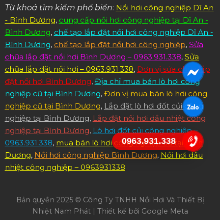
Từ khoá tìm kiếm phổ biến
:
Nồi hơi công nghiệp Dĩ An
- Bình Dương
,
cung cấp nồi hơi công nghiệp tại Dĩ An -
Bình Dương
,
chế tạo lắp đặt nồi hơi công nghiệp Dĩ An -
Bình Dương
,
chế tạo lắp đặt nồi hơi công nghiệp
,
Sửa
chữa lắp đặt nồi hơi Bình Dương – 0963.931.338
,
Sửa
chữa lắp đặt nồi hơi – 0963.931.338
,
Đơn vị sửa chữa lắp
đặt nồi hơi Bình Dương
,
Địa chỉ mua bán lò hơi công
nghiệp cũ tại Bình Dương
,
Đơn vị mua bán lò hơi công
nghiệp cũ tại Bình Dương
,
Lắp đặt lò hơi đốt củi công
nghiệp tại Bình Dương
,
Lắp đặt nồi hơi dầu nhiệt công
nghiệp tại Bình Dương
,
Lò hơi đốt củi công nghiệp –
0963.931.338
0963.931.338
,
mua bán lò hơi công nghiệp cũ tại Bình
Dương
,
Nồi hơi công nghiệp Bình Dương
,
Nồi hơi dầu
nhiệt công nghiệp – 0963931338
Bản quyền 2025 © Công Ty TNHH Nồi Hơi Và Thiết Bị
Nhiệt Nam Phát | Thiết kế bởi
Google Meta