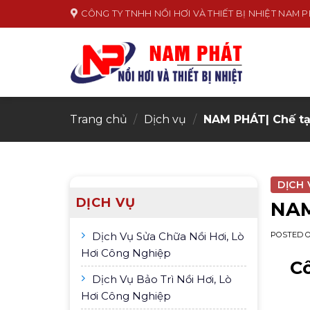
Skip
CÔNG TY TNHH NỒI HƠI VÀ THIẾT BỊ NHIỆT NAM 
to
content
Trang chủ
/
Dịch vụ
/
NAM PHÁT| Chế tạo
DỊCH 
DỊCH VỤ
NAM
Dịch Vụ Sửa Chữa Nồi Hơi, Lò
POSTED 
Hơi Công Nghiệp
Cô
Dịch Vụ Bảo Trì Nồi Hơi, Lò
Hơi Công Nghiệp