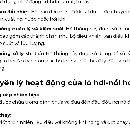
sử dụng như động cơ, bơm, quạt, tủ sấy,…
rao đổi nhiệt
: Bộ trao đổi nhiệt được sử dụng để chuyển
n xuất hơi nước hoặc hơi khí.
hống quản lý và kiểm soát
: Hệ thống này được sử dụng
 bao gồm các thành phần như bộ điều khiển, van điều kh
p suất và lưu lượng.
hống xử lý khí thải
: Hệ thống này được sử dụng để xử lý
 lò hơi. Nó bao gồm các bộ lọc và thiết bị xử lý để giảm t
ng.
ên lý hoạt động của lò hơi-nồi hơ
 cấp nhiên liệu:
được chứa trong bình chứa và đưa đến đầu đốt, nơi nó
cháy:
ốt trộn nhiên liệu dầu với không khí nóng và đốt cháy c