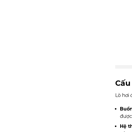
Cấu 
Lò hơi
Buồn
được
Hệ t