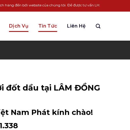
n bới website của chúng tôi. Để được tư vấn LH:
0963.931.338
Dịch Vụ
Tin Tức
Liên Hệ
ơi đốt dầu tại LÂM ĐỒNG
hiệt Nam Phát kính chào!
1.338