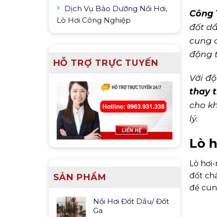
Dịch Vụ Bảo Dưỡng Nồi Hơi,
Công 
Lò Hơi Công Nghiệp
đốt dầ
cung c
động t
HỖ TRỢ TRỰC TUYẾN
Với độ
thay t
cho k
lý.
Lò h
Lò hơi-
đốt chá
SẢN PHẨM
để cun
Nồi Hơi Đốt Dầu/ Đốt
Ga