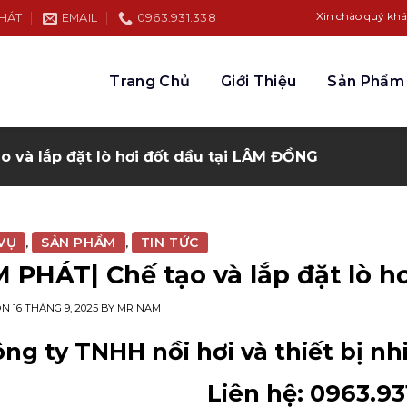
Xin chào quý khách hàng đế
PHÁT
EMAIL
0963.931.338
Trang Chủ
Giới Thiệu
Sản Phẩm
 và lắp đặt lò hơi đốt dầu tại LÂM ĐỒNG
VỤ
SẢN PHẨM
TIN TỨC
,
,
 PHÁT| Chế tạo và lắp đặt lò h
ON
16 THÁNG 9, 2025
BY
MR NAM
ng ty TNHH nồi hơi và thiết bị n
Liên hệ: 0963.93