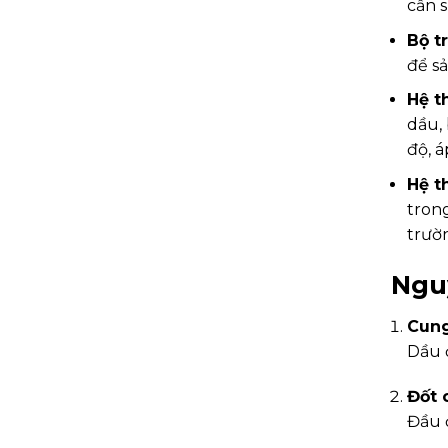
cần 
Bộ t
để sả
Hệ t
dầu,
độ, á
Hệ t
trong
trườ
Nguy
Cung
Dầu 
Đốt 
Đầu đ