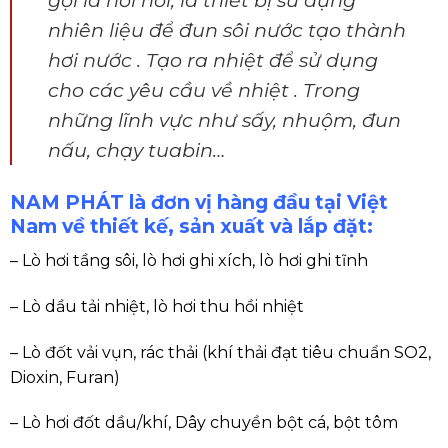
gọi là nồi hơi, là thiết bị sử dụng
nhiên liệu để đun sôi nước tạo thành
hơi nước . Tạo ra nhiệt để sử dụng
cho các yêu cầu về nhiệt . Trong
những lĩnh vực như sấy, nhuộm, đun
nấu, chạy tuabin…
NAM PHÁT là đơn vị hàng đầu tại Việt
Nam về thiết kế, sản xuất và lắp đặt:
– Lò hơi tầng sôi, lò hơi ghi xích, lò hơi ghi tĩnh
– Lò dầu tải nhiệt, lò hơi thu hồi nhiệt
– Lò đốt vải vụn, rác thải (khí thải đạt tiêu chuẩn SO2,
Dioxin, Furan)
– Lò hơi đốt dầu/khí, Dây chuyền bột cá, bột tôm