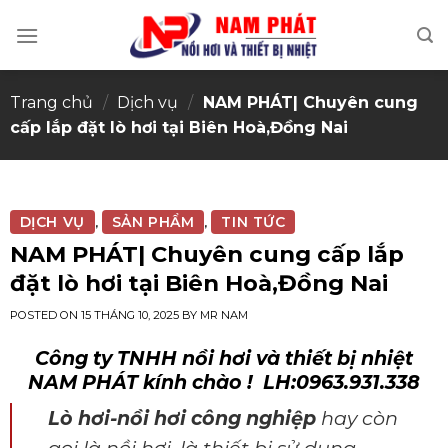
Skip
to
content
Trang chủ
/
Dịch vụ
/
NAM PHÁT| Chuyên cung
cấp lắp đặt lò hơi tại Biên Hoà,Đồng Nai
DỊCH VỤ
SẢN PHẨM
TIN TỨC
,
,
NAM PHÁT| Chuyên cung cấp lắp
đặt lò hơi tại Biên Hoà,Đồng Nai
POSTED ON
15 THÁNG 10, 2025
BY
MR NAM
Công ty TNHH nồi hơi và thiết bị nhiệt
NAM PHÁT kính chào !
LH:0963.931.338
Lò hơi-nồi hơi công nghiệp
hay còn