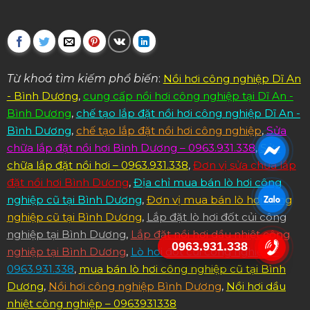
Từ khoá tìm kiếm phổ biến
:
Nồi hơi công nghiệp Dĩ An
- Bình Dương
,
cung cấp nồi hơi công nghiệp tại Dĩ An -
Bình Dương
,
chế tạo lắp đặt nồi hơi công nghiệp Dĩ An -
Bình Dương
,
chế tạo lắp đặt nồi hơi công nghiệp
,
Sửa
chữa lắp đặt nồi hơi Bình Dương – 0963.931.338
,
Sửa
chữa lắp đặt nồi hơi – 0963.931.338
,
Đơn vị sửa chữa lắp
đặt nồi hơi Bình Dương
,
Địa chỉ mua bán lò hơi công
nghiệp cũ tại Bình Dương
,
Đơn vị mua bán lò hơi công
nghiệp cũ tại Bình Dương
,
Lắp đặt lò hơi đốt củi công
nghiệp tại Bình Dương
,
Lắp đặt nồi hơi dầu nhiệt công
0963.931.338
nghiệp tại Bình Dương
,
Lò hơi đốt củi công nghiệp –
0963.931.338
,
mua bán lò hơi công nghiệp cũ tại Bình
Dương
,
Nồi hơi công nghiệp Bình Dương
,
Nồi hơi dầu
nhiệt công nghiệp – 0963931338