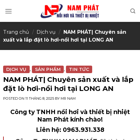
Skip
to
content
Trang chủ
/
Dịch vụ
/
NAM PHÁT| Chuyên sản
xuất và lắp đặt lò hơi-nồi hơi tại LONG AN
DỊCH VỤ
SẢN PHẨM
TIN TỨC
,
,
NAM PHÁT| Chuyên sản xuất và lắp
đặt lò hơi-nồi hơi tại LONG AN
POSTED ON
11 THÁNG 8, 2025
BY
MR NAM
Công ty TNHH nồi hơi và thiết bị nhiệt
Nam Phát kính chào!
Liên hệ: 0963.931.338