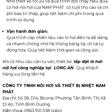
Nhờ thiết kế tối ưu và quá trình đốt cháy hiệu quả.
Lò hơi-nồi hơi của NAM PHÁT có tuổi thọ cao và chi
phí bảo trì thấp, giúp tiết kiệm chi phí trong quá
trình sử dụng.
Vận hành đơn giản:
Quá trình cấp nhiên liệu vào lò hơi diễn ra dễ dàng
và nhanh chóng nhờ hệ thống băng tải, vít tải tự
động hóa. Giúp tiết kiệm thời gian và công sức.
Khi có nhu cầu cần tư vấn, thiết kế
lắp đặt lò hơi-
nồi hơi công nghiệp tại LONG AN
. Quý khách
hàng vui lòng liên hệ:
CÔNG TY TNHH NỒI HƠI VÀ THIẾT BỊ NHIỆT NAM
PHÁT
Địa chỉ: Số 38, D14, Biconsi, Phường Tân Bình, Thị Xã
Dĩ An, Tỉnh Bình Dương
Điện thoại:
0963.931.338
(
zalo
)