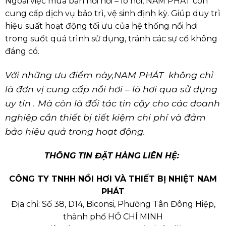
Ngoài việc mua bán nồi hơi – lò hơi, NAM PHÁT còn
cung cấp dịch vụ bảo trì, vệ sinh định kỳ. Giúp duy trì
hiệu suất hoạt động tối ưu của hệ thống nồi hơi
trong suốt quá trình sử dụng, tránh các sự cố không
đáng có.
Với những ưu điểm này,NAM PHÁT không chỉ
là đơn vị cung cấp nồi hơi – lò hơi qua sử dụng
uy tín . Mà còn là đối tác tin cậy cho các doanh
nghiệp cần thiết bị tiết kiệm chi phí và đảm
bảo hiệu quả trong hoạt động.
THÔNG TIN ĐẶT HÀNG LIÊN HỆ:
CÔNG TY TNHH NỒI HƠI VÀ THIẾT BỊ NHIỆT NAM
PHÁT
Địa chỉ: Số 38, D14, Biconsi, Phường Tân Đông Hiệp,
thành phố HỒ CHÍ MINH