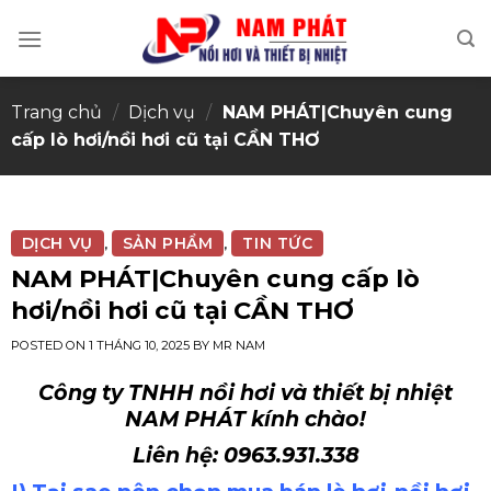
Skip
to
content
Trang chủ
/
Dịch vụ
/
NAM PHÁT|Chuyên cung
cấp lò hơi/nồi hơi cũ tại CẦN THƠ
DỊCH VỤ
SẢN PHẨM
TIN TỨC
,
,
NAM PHÁT|Chuyên cung cấp lò
hơi/nồi hơi cũ tại CẦN THƠ
POSTED ON
1 THÁNG 10, 2025
BY
MR NAM
Công ty TNHH nồi hơi và thiết bị nhiệt
NAM PHÁT kính chào!
Liên hệ: 0963.931.338