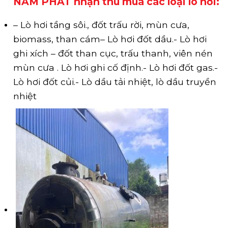
NAM PHÁT nhận thu mua các loại lò hơi:
– Lò hơi tầng sôi., đốt trấu rời, mùn cưa,
biomass, than cám
– Lò hơi đốt dầu.- Lò hơi
ghi xích – đốt than cục, trấu thanh, viên nén
mùn cưa . Lò hơi ghi cố định.- Lò hơi đốt gas.-
Lò hơi đốt củi.- Lò dầu tải nhiệt, lò dầu truyền
nhiệt