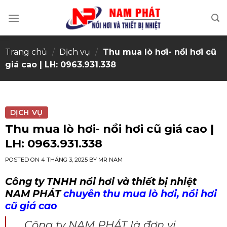
Skip
to
content
Trang chủ
/
Dịch vụ
/
Thu mua lò hơi- nồi hơi cũ
giá cao | LH: 0963.931.338
DỊCH VỤ
Thu mua lò hơi- nồi hơi cũ giá cao |
LH: 0963.931.338
POSTED ON
4 THÁNG 3, 2025
BY
MR NAM
Công ty TNHH nồi hơi và thiết bị nhiệt
NAM PHÁT
chuyên thu mua lò hơi, nồi hơi
cũ giá cao
Công ty NAM PHÁT là đơn vị