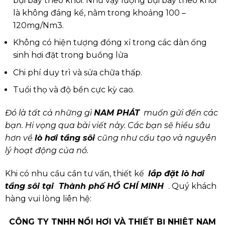
bụi bay theo khói. Như vậy lượng bụi bay theo khói
là không đáng kể, nằm trong khoảng 100 –
120mg/Nm3.
Không có hiện tượng đóng xỉ trong các dàn ống
sinh hơi đặt trong buồng lửa
Chi phí duy trì và sửa chữa thấp.
Tuổi thọ và độ bền cực kỳ cao.
Đó là tất cả những gì
NAM PHÁT
muốn gửi đến các
bạn. Hi vọng qua bài viết này. Các bạn sẽ hiểu sâu
hơn về
lò hơi tầng sôi
cũng như cấu tạo và nguyên
lý hoạt động của nó.
Khi có nhu cầu cần tư vấn, thiết kế
lắp đặt lò hơi
tầng sôi tại Thành phố HỒ CHÍ MINH
. Quý khách
hàng vui lòng liên hệ:
CÔNG TY TNHH NỒI HƠI VÀ THIẾT BỊ NHIỆT NAM