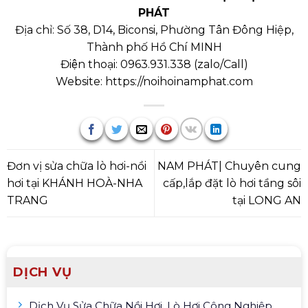
PHÁT
Địa chỉ: Số 38, D14, Biconsi, Phường Tân Đông Hiệp,
Thành phố Hồ Chí MINH
Điện thoại:
0963.931.338
(
zalo/Call
)
Website:
https://noihoinamphat.com
Đơn vị sửa chữa lò hơi-nồi
NAM PHÁT| Chuyên cung
hơi tại KHÁNH HOÀ-NHA
cấp,lắp đặt lò hơi tầng sôi
TRANG
tại LONG AN
DỊCH VỤ
Dịch Vụ Sửa Chữa Nồi Hơi, Lò Hơi Công Nghiệp