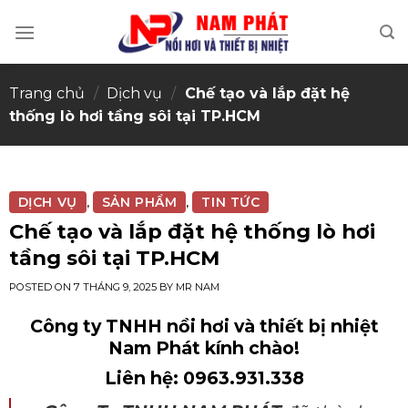
Skip
to
content
Trang chủ
/
Dịch vụ
/
Chế tạo và lắp đặt hệ
thống lò hơi tầng sôi tại TP.HCM
DỊCH VỤ
SẢN PHẨM
TIN TỨC
,
,
Chế tạo và lắp đặt hệ thống lò hơi
tầng sôi tại TP.HCM
POSTED ON
7 THÁNG 9, 2025
BY
MR NAM
Công ty TNHH nồi hơi và thiết bị nhiệt
Nam Phát kính chào!
Liên hệ: 0963.931.338