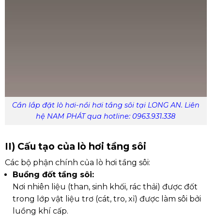
Cần lắp đặt lò hơi-nồi hơi tầng sôi tại LONG AN. Liên
hệ NAM PHÁT qua hotline: 0963.931.338
II) Cấu tạo của lò hơi tầng sôi
Các bộ phận chính của lò hơi tầng sôi:
Buồng đốt tầng sôi:
Nơi nhiên liệu (than, sinh khối, rác thải) được đốt
trong lớp vật liệu trơ (cát, tro, xỉ) được làm sôi bởi
luồng khí cấp.