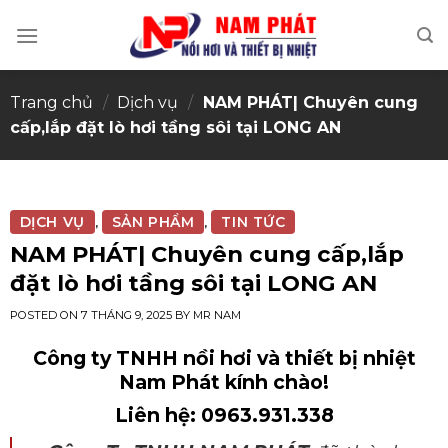
Skip
to
content
Trang chủ
/
Dịch vụ
/
NAM PHÁT| Chuyên cung
cấp,lắp đặt lò hơi tầng sôi tại LONG AN
DỊCH VỤ
SẢN PHẨM
TIN TỨC
,
,
NAM PHÁT| Chuyên cung cấp,lắp
đặt lò hơi tầng sôi tại LONG AN
POSTED ON
7 THÁNG 9, 2025
BY
MR NAM
Công ty TNHH nồi hơi và thiết bị nhiệt
Nam Phát kính chào!
Liên hệ: 0963.931.338