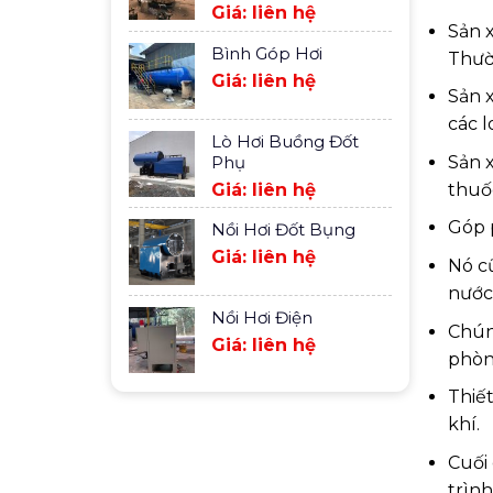
Giá: liên hệ
Sản x
Bình Góp Hơi
Thườ
Giá: liên hệ
Sản x
các l
Lò Hơi Buồng Đốt
Phụ
Sản 
Giá: liên hệ
thuố
Góp 
Nồi Hơi Đốt Bụng
Giá: liên hệ
Nó c
nước
Nồi Hơi Điện
Chún
Giá: liên hệ
phòn
Thiết
khí.
Cuối
trình