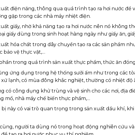
uất điện năng, thông qua quá trình tạo ra hơi nước để v
ng gặp trong các nhà máy nhiệt điện.
uất giấy, nhờ khả năng tạo ra hơi nước nên nó không thể
oại giấy dùng trong sinh hoạt hàng ngày như giấy ăn, gi
xuất hóa chất trong dây chuyền tạo ra các sản phẩm như 
c bảo vệ thực vật,…
phần trong quá trình sản xuất thực phẩm, thức ăn đóng 
ũng ứng dụng trong hệ thống sưởi ấm như trong các tòa 
 xứ lạnh, có mùa đông khắc nghiệt, thường có nhiệt độ 
g có công dụng khử trùng và vệ sinh cho các nơi, địa đ
g mổ, nhà máy chế biến thực phẩm,…
 bị này có vai trò quan trọng trong sản xuất dầu khí, k
 cùng, người ta dùng nó trong hoạt động nghiên cứu và
 để tạo ra hơi nước phục vụ thí nghiệm.