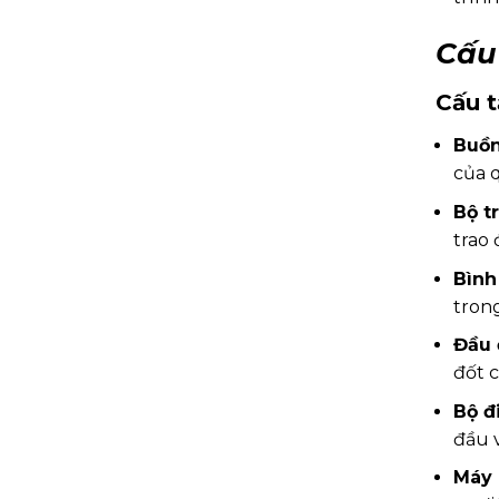
Cấu
Cấu t
Buồn
của 
Bộ t
trao 
Bình
trong
Đầu 
đốt 
Bộ đ
đầu 
Máy