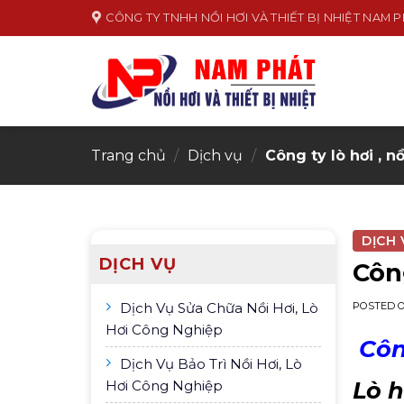
Skip
CÔNG TY TNHH NỒI HƠI VÀ THIẾT BỊ NHIỆT NAM 
to
content
Trang chủ
/
Dịch vụ
/
Công ty lò hơi , n
DỊCH 
DỊCH VỤ
Công
Dịch Vụ Sửa Chữa Nồi Hơi, Lò
POSTED 
Hơi Công Nghiệp
Công
Dịch Vụ Bảo Trì Nồi Hơi, Lò
Lò h
Hơi Công Nghiệp