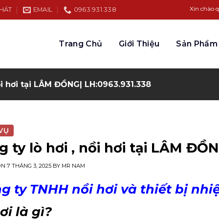
Xin chào quý khách h
PHÁT
EMAIL
0963.931.338
Trang Chủ
Giới Thiệu
Sản Phẩm
ồi hơi tại LÂM ĐỒNG| LH:0963.931.338
VỤ
 ty lò hơi , nồi hơi tại LÂM ĐỒ
ON
7 THÁNG 3, 2025
BY
MR NAM
 ty TNHH nồi hơi và thiết bị nh
ơi là gì?