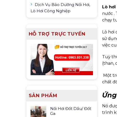
Dịch Vụ Bảo Dưỡng Nồi Hơi,
Lò hơi
Lò Hơi Công Nghiệp
nước .
chạy t
Lò hơi 
HỖ TRỢ TRỰC TUYẾN
sử dụn
việc c
Tuỳ thu
(than, 
Một tro
chất đố
Ứng 
SẢN PHẨM
Nó đượ
Nồi Hơi Đốt Dầu/ Đốt
trình 
Ga