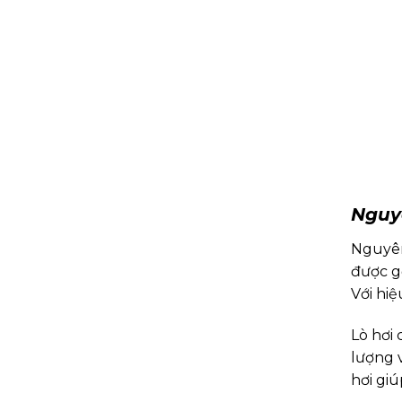
Nguy
Nguyên
được g
Với hi
Lò hơi
lượng v
hơi giú