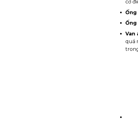
cơ đi
Ống 
Ống 
Van 
quá m
trong