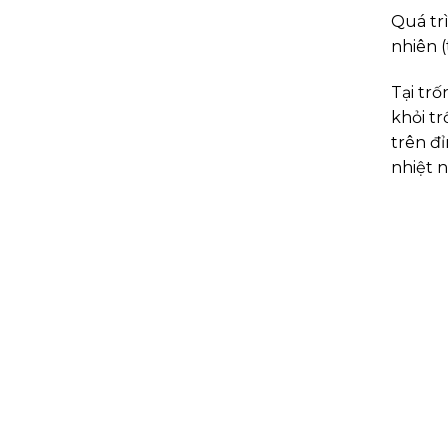
Quá tr
nhiên 
Tại trố
khỏi tr
trên đ
nhiệt n