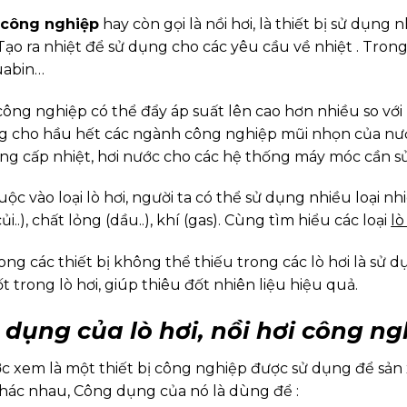
 công nghiệp
hay còn gọi là nồi hơi, là thiết bị sử dụng
 Tạo ra nhiệt để sử dụng cho các yêu cầu về nhiệt . Tro
uabin…
công nghiệp có thể đẩy áp suất lên cao hơn nhiều so với n
g cho hầu hết các ngành công nghiệp mũi nhọn của nướ
ung cấp nhiệt, hơi nước cho các hệ thống máy móc cần sử
ộc vào loại lò hơi, người ta có thể sử dụng nhiều loại n
củi..), chất lỏng (dầu..), khí (gas). Cùng tìm hiểu các loại
lò
ng các thiết bị không thể thiếu trong các lò hơi là sử 
t trong lò hơi, giúp thiêu đốt nhiên liệu hiệu quả.
dụng của lò hơi, nồi hơi công ng
c xem là một thiết bị công nghiệp được sử dụng để sản
khác nhau, Công dụng của nó là dùng để :