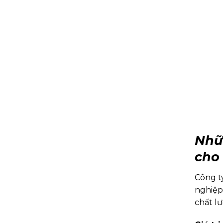
Nhữ
cho
Công t
nghiệp
chất l