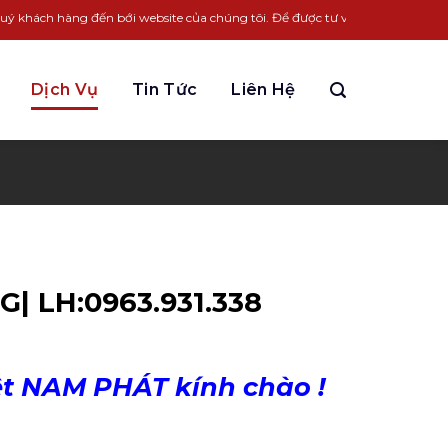
àng đến bới website của chúng tôi. Để được tư vấn LH:
0963.931.338
Dịch Vụ
Tin Tức
Liên Hệ
NG| LH:0963.931.338
iệt NAM PHÁT kính chào !