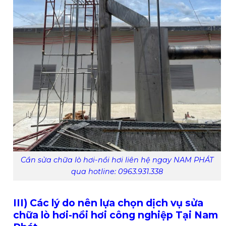
Cần sửa chữa lò hơi-nồi hơi liên hệ ngay NAM PHÁT
qua hotline: 0963.931.338
III) Các lý do nên lựa chọn dịch vụ sửa
chữa lò hơi-nồi hơi công nghiệp Tại Nam