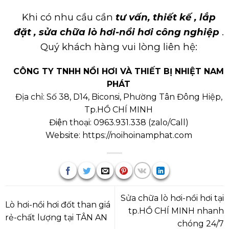
Khi có nhu cầu cần
tư vấn, thiết kế ,
lắp
đặt , sửa chữa lò hơi-nồi hơi công nghiệp
.
Quý khách hàng vui lòng liên hệ:
CÔNG TY TNHH NỒI HƠI VÀ THIẾT BỊ NHIỆT NAM
PHÁT
Địa chỉ: Số 38, D14, Biconsi, Phường Tân Đông Hiệp,
Tp.HỒ CHÍ MINH
Điện thoại:
0963.931.338
(
zalo/Call
)
Website:
https://noihoinamphat.com
Sửa chữa lò hơi-nồi hơi tại
Lò hơi-nồi hơi đốt than giá
tp.HỒ CHÍ MINH nhanh
rẻ-chất lượng tại TÂN AN
chóng 24/7