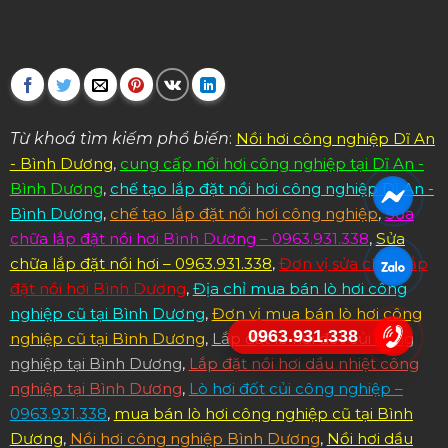
Từ khoá tìm kiếm phổ biến
:
Nồi hơi công nghiệp Dĩ An
- Bình Dương
,
cung cấp nồi hơi công nghiệp tại Dĩ An -
Bình Dương
,
chế tạo lắp đặt nồi hơi công nghiệp Dĩ An -
Bình Dương
,
chế tạo lắp đặt nồi hơi công nghiệp
,
Sửa
chữa lắp đặt nồi hơi Bình Dương – 0963.931.338
,
Sửa
chữa lắp đặt nồi hơi – 0963.931.338
,
Đơn vị sửa chữa lắp
đặt nồi hơi Bình Dương
,
Địa chỉ mua bán lò hơi công
nghiệp cũ tại Bình Dương
,
Đơn vị mua bán lò hơi công
0963.931.338
nghiệp cũ tại Bình Dương
,
Lắp đặt lò hơi đốt củi công
nghiệp tại Bình Dương
,
Lắp đặt nồi hơi dầu nhiệt công
nghiệp tại Bình Dương
,
Lò hơi đốt củi công nghiệp –
0963.931.338
,
mua bán lò hơi công nghiệp cũ tại Bình
Dương
,
Nồi hơi công nghiệp Bình Dương
,
Nồi hơi dầu