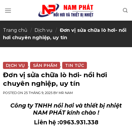
Skip
to
content
Trang chủ
/
Dịch vụ
/
Đơn vị sửa chữa lò hơi- nồi
hơi chuyên nghiệp, uy tín
DỊCH VỤ
SẢN PHẨM
TIN TỨC
,
,
Đơn vị sửa chữa lò hơi- nồi hơi
chuyên nghiệp, uy tín
POSTED ON
25 THÁNG 9, 2025
BY
MR NAM
Công ty TNHH nồi hơi và thiết bị nhiệt
NAM PHÁT kính chào !
Liên hệ :0963.931.338