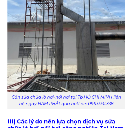
Cần sửa chữa lò hơi-nồi hơi tại Tp.HỒ CHÍ MINH liên
hệ ngay NAM PHÁT qua hotline: 0963.931.338
III) Các lý do nên lựa chọn dịch vụ sửa