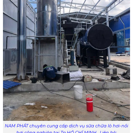
NAM PHÁT chuyên cung cấp dịch vụ sữa chữa lò hơi-nồi
hơi công nghiệp tại Tp.HỒ CHÍ MINH . Liên hệ: