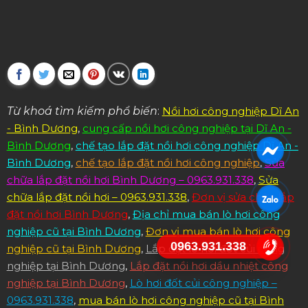
Từ khoá tìm kiếm phổ biến
:
Nồi hơi công nghiệp Dĩ An
- Bình Dương
,
cung cấp nồi hơi công nghiệp tại Dĩ An -
Bình Dương
,
chế tạo lắp đặt nồi hơi công nghiệp Dĩ An -
Bình Dương
,
chế tạo lắp đặt nồi hơi công nghiệp
,
Sửa
chữa lắp đặt nồi hơi Bình Dương – 0963.931.338
,
Sửa
chữa lắp đặt nồi hơi – 0963.931.338
,
Đơn vị sửa chữa lắp
đặt nồi hơi Bình Dương
,
Địa chỉ mua bán lò hơi công
nghiệp cũ tại Bình Dương
,
Đơn vị mua bán lò hơi công
0963.931.338
nghiệp cũ tại Bình Dương
,
Lắp đặt lò hơi đốt củi công
nghiệp tại Bình Dương
,
Lắp đặt nồi hơi dầu nhiệt công
nghiệp tại Bình Dương
,
Lò hơi đốt củi công nghiệp –
0963.931.338
,
mua bán lò hơi công nghiệp cũ tại Bình