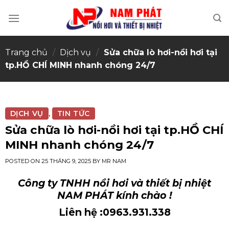
Skip
to
content
Trang chủ
/
Dịch vụ
/
Sửa chữa lò hơi-nồi hơi tại
tp.HỒ CHÍ MINH nhanh chóng 24/7
DỊCH VỤ
TIN TỨC
,
Sửa chữa lò hơi-nồi hơi tại tp.HỒ CHÍ
MINH nhanh chóng 24/7
POSTED ON
25 THÁNG 9, 2025
BY
MR NAM
Công ty TNHH nồi hơi và thiết bị nhiệt
NAM PHÁT kính chào !
Liên hệ :0963.931.338